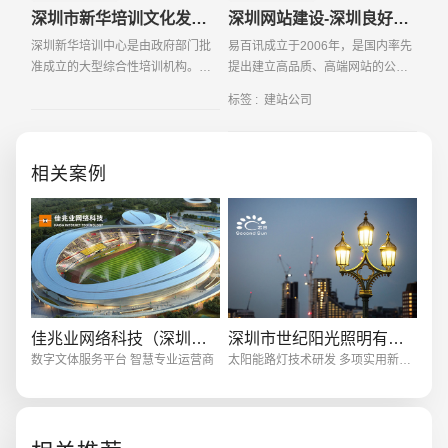
深圳市新华培训文化发展有限公司
深圳网站建设-深圳良好的建站公司如何建站
深圳新华培训中心是由政府部门批
易百讯成立于2006年，是国内率先
准成立的大型综合性培训机构。自
提出建立高品质、高端网站的公司
创办以来，恪守“以人为本、因材施
秉承“要做就做良好的”的客户服务精
标签 :
建站公司
教”的办学宗旨，始终坚持“服务第
神服务于知名上市公司及大型企业
一，质量第一”的办学理念；不断提
集团，为其提供高品质网站建设及
创意品牌型网站
·
标准企业官网建设
·
外贸网
高教
策划方案
相关案例
电商及系统平台开发
·
微信小程序开发
·
年度
佳兆业网络科技（深圳）有限公司
深圳市世纪阳光照明有限公司
数字文体服务平台 智慧专业运营商
太阳能路灯技术研发 多项实用新型专利