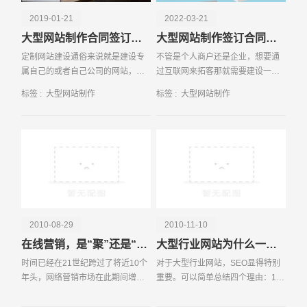
2019-01-21
2022-03-21
大型网站制作合同签订的注意事项
大型网站制作签订合同时这些事项要了解
定制网站建设通俗来说就是建设专
不管是个人商户还是企业，想要通
属自己的或者自己公司的网站，目
过互联网来拓客那就需要建设一个
前选择定制网站建设的一般是大企
合适的网站。那目前网站开发方式
标签 :
大型网站制作
标签 :
大型网站制作
业，因为大企业不缺钱，而更看重
有很多种，不同类型网站开发其开
请输入您的公司名称
名字
品牌，定制网站建设可以更好地展
发费用和开发时间不同，近段时间
现企业的文化，更有个
有不少人在问，建网站
2010-08-29
2010-11-10
在线营销，是“聚”还是“分”
大型行业网站为什么一定要SEO？
时间已经在21世纪跨过了将近10个
对于大型行业网站，SEO显得特别
年头，网络营销市场在此期间增长
重要。可以简单总结四个理由：1、
迅速，而受众资源的瓜分也不再是
SEO让行业网站的产品和服务更完
电话
微信号
简单地只受到某一个或几个大型网
善、提升客户满意度。行业网站的