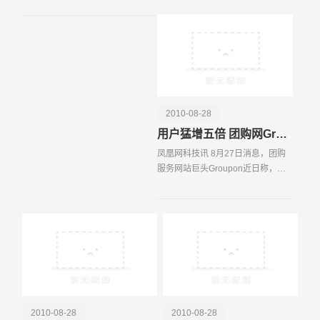
然而，网站的...
放着，基本没起到啥作用。如此网
站，可以说，数量不计其
2010-08-28
用户猛增五倍 团购网Groupon超速增长
电话
微信号
凤凰网科技讯 8月27日消息，团购
服务网站巨头Groupon近日称，半
年来公司一直以指数级速度高速增
长。Groupon公司预测，到今年年
底，该团购网站用户将增至2500
万，销售额将超过4亿美元
2010-08-28
2010-08-28