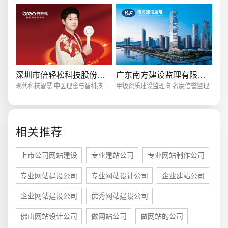
创意品牌型网站
·
标准企业官网建设
·
外贸网
深圳市倍轻松科技股份有限公司
广东南方建设监理有限公司
现代科技智慧 中医理念与智科技融合
甲级资质建设监理 知名度信誉监理
电商及系统平台开发
·
微信小程序开发
·
年度
相关推荐
上市公司网站建设
专业建站公司
专业网站制作公司
专业网站建设公司
专业网站设计公司
企业建站公司
企业网站建设公司
优秀网站建设公司
佛山网站设计公司
做网站公司
做网站的公司