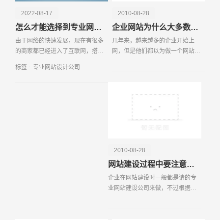
网站的搜索引擎优化（SEO）数据，通过关键词排名、反
2022-08-17
2010-08-28
向链接数量、域名权重等指标，帮助企业提升在搜索引擎中
怎么才能选择到专业网站设计公司
企业网站为什么大多数都发挥不了作用？
的曝光率，增加自然流量。 不仅如此，专业网站设计公司
由于网络的快速发展，现在有很多
几年来，越来越多的企业开始上
还会整合社交媒体数据，帮助企业全面了解在不同平台上的
的商家都已经进入了互联网，搭建
网，但是他们都以为做一个网站就
表现。通过分析社交媒体互动数据，如点赞、分享、评论
了自己的网站。但是到底怎么自己
上网了，于是花下不少钱，请专业
等，企业可以更好地了解用户的兴趣和需求，从而制定更加
标签 :
专业网站设计公司
做一个网站呢？很多公司都不是很
的公司做网站。做完后，就那么的
精准的营销策略。网站设计公司还会关注网站的加载速度、
清楚，有很多的服务网络公司，跟
放着，基本没起到啥作用。如此网
移动端适配性等技术指标，确保用户在不同设备上的浏览体
我们讲的时候都是头头
站，可以说，数量不计其
验一致且流畅。 在数据安全方面，专业网站设计公司会采
用先进的加密技术和安全协议，保护用户数据和企业信息的
安全。通过定期的安全审计和漏洞扫描，及时发现和修复潜
请输入您的公司名称
名字
在的安全隐患，确保网站的稳定运行。专业网站设计公司还
会提供详细的数据报告和分析，帮助企业实时了解网站的运
2010-08-28
营状况，并根据数据反馈进行持续优化和改进。 选择一家
网站建设过程中要注意哪些细节问题？
专业的网站设计公司，企业不仅能获得一个高质量的网站，
企业在网站建设时一般都是请的专
还能通过全面的数据分析和优化，提升网站的整体表现，从
业网站建设公司来做，不过根据我
而在激烈的市场竞争中脱颖而出。专业网站设计公司通过整
们深圳易百讯科技所了解的，很多
合多方面的聚合数据信息，为企业提供全方位的支持和服
企业与网站建设公司的沟通经常存
在很大的分歧，如果再考虑上搜索
务，助力企业实现数字化转型和业务增长。