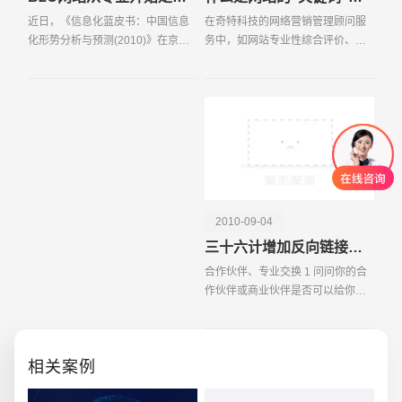
近日，《信息化蓝皮书：中国信息
在奇特科技的网络营销管理顾问服
化形势分析与预测(2010)》在京发
务中，如网站专业性综合评价、网
布。蓝皮书指出，我国电子商务在
站推广综合方案、网络营销总体策
2009年交易额达3 85万亿元，未来
略等，经常会用到“重要关键词”或者
几年仍将是互联网产业中富增长潜
“核心关键词”之类的概念。这里所指
力的行业。其中网络购
的重要关键词
2010-09-04
三十六计增加反向链接（下）
合作伙伴、专业交换 1 问问你的合
作伙伴或商业伙伴是否可以给你一
个链接。 2 与合作伙伴互相推荐链
接。 3 友情链接。 4 交换链接。但
注意与链接养殖场远一点。 5 用专
相关案例
创意品牌型网站
·
标准企业官网建设
·
外贸网