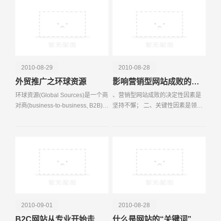
搜索引擎优化（SEO）
2010-08-29
2010-08-28
电话
微信号
外贸推广之环球资源
影响营销型网站成败的三项主要因素
环球资源(Global Sources)是一个商
、营销型网站成败的决定性因素是
对商(business-to-business, B2B)多
坚持不懈； 二、关键性因素是领导
渠道的国际贸易平台，亦是大中华
对自己的网站建设的认识及重视程
地区双边贸易的主要促进者。
度；三、是网站建设服务提供商的
Global Sources为专业买家提供采
技能及专业水平。营销型网站是指
购信息，并为供
以现代网络营销理念
2010-09-01
2010-08-28
B2C网站从专业开始走向百货化
什么是网站的“关键词”（核心关键词）？