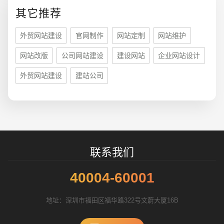
您的预算
1万-3万
3万-5万
5万-8万
其它推荐
外贸网站建设
官网制作
网站定制
网站维护
网站改版
公司网站建设
建设网站
企业网站设计
外贸网站建设
建站公司
招标项目
联系我们
40004-60001
地址：深圳市福田区福华路322号文蔚大厦16B