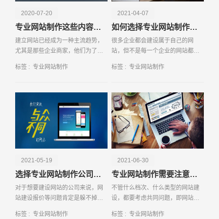
2020-07-20
2021-04-07
专业网站制作这些内容不能忽视
如何选择专业网站制作的公司
建立网站已经成为一种主流趋势，
很多企业都会建设属于自己的网
尤其是那些企业商家，他们为了拓
站，但不是每一个企业的网站都能
展自己的营销渠道，都纷纷在网上
够在搜索引擎上面有排名的，这个
标签 :
专业网站制作
标签 :
专业网站制作
建立自己的企业营销网站。在建立
排名也就是代表了这个网站是否是
网站之前，他们也会考虑建立网站
有权威性。如果想要让网站做的有
需要多少钱的问题，其
权威性，又应该如何来做
请输入您的公司名称
名字
2021-05-19
2021-06-30
选择专业网站制作公司的技巧有哪些
专业网站制作需要注意哪些方面的问题
对于想要建设网站的公司来说，网
不管什么档次、什么类型的网站建
站建设报价等问题肯定是躲不掉
设，都要考虑共同问题，即网站建
的。这也是所有企业在进行网站建
设一般多少钱。不少企业在寻找网
标签 :
专业网站制作
标签 :
专业网站制作
设之前必须清楚知道的。只有掌握
站建设公司时，一般都希望成本越