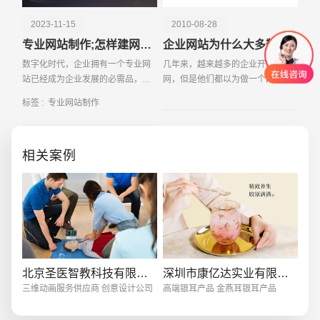
2023-11-15
2010-08-28
专业网站制作;怎样建网站一般费用是多少
企业网站为什么大多数都发挥不了作用？
数字化时代，企业拥有一个专业网
几年来，越来越多的企业开始上
站已经成为企业发展的必需品，无
网，但是他们都以为做一个网站就
论是传统企业还是新兴创业公司，
上网了，于是花下不少钱，请专业
标签 :
专业网站制作
一个精美、功能齐全的网站能够为
的公司做网站。做完后，就那么的
企业带来无...
放着，基本没起到啥作用。如此网
站，可以说，数量不计其
相关案例
创意品牌型网站
·
标准企业官网建设
·
外贸网
北京圣医智教科技有限公司
深圳市康亿达实业有限公司
三维动画服务供应商 创意设计公司
高端银耳产品 金燕耳银耳产品