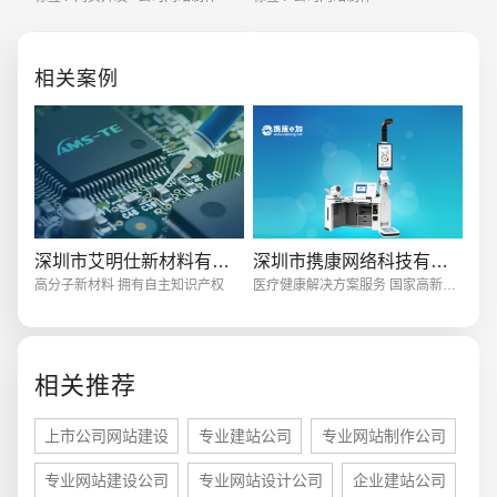
网页开发。在这个全球化的时代，
司网站，不仅能够吸引潜在客户的
网页开发不...
眼球，还能...
相关案例
创意品牌型网站
·
标准企业官网建设
·
外贸网
深圳市艾明仕新材料有限公司
深圳市携康网络科技有限公司
高分子新材料 拥有自主知识产权
医疗健康解决方案服务 国家高新技术企业
电商及系统平台开发
·
微信小程序开发
·
年度
相关推荐
上市公司网站建设
专业建站公司
专业网站制作公司
专业网站建设公司
专业网站设计公司
企业建站公司