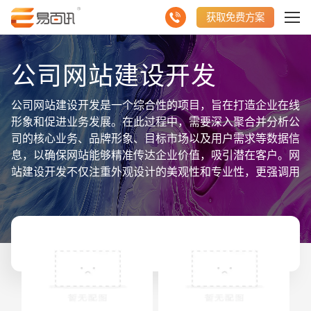
获取免费方案
公司网站建设开发
公司网站建设开发是一个综合性的项目，旨在打造企业在线
形象和促进业务发展。在此过程中，需要深入聚合并分析公
司的核心业务、品牌形象、目标市场以及用户需求等数据信
息，以确保网站能够精准传达企业价值，吸引潜在客户。网
站建设开发不仅注重外观设计的美观性和专业性，更强调用
户体验的优化，包括页面加载速度、导航便捷性、内容布局
合理性等方面。同时，为了提升网站的互动性和功能性，还
可以融入在线客服系统、产品展示平台、用户行为分析等功
能模块。综上所述，公司网站建设开发是一个综合考量企业
需求、市场趋势、用户体验和技术实现的复杂过程，它旨在
打造一个既具有吸引力又实用的在线平台，助力企业在数字
化时代脱颖而出。