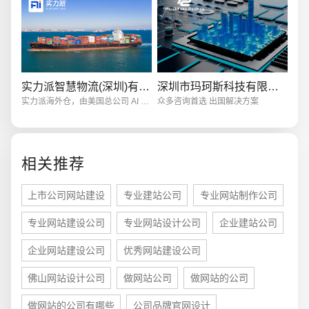
创意品牌型网站
·
标准企业官网建设
·
外贸网
实力派智慧物流(深圳)有限公司
深圳市玛珂斯科技有限公司
实力派海外仓，由美国总公司 AI DELIVERY INC.集团（简称Ai）全资在中国设立，是Ai在中国的运营、推广及客户服务中心。总公司Ai是一家创立于美国本土，提供跨境电商全链路服务的国际化公司。
众多咨询首选 出国解决方案
电商及系统平台开发
·
微信小程序开发
·
年度
相关推荐
上市公司网站建设
专业建站公司
专业网站制作公司
专业网站建设公司
专业网站设计公司
企业建站公司
企业网站建设公司
优秀网站建设公司
佛山网站设计公司
做网站公司
做网站的公司
做网站的公司有哪些
公司品牌官网设计