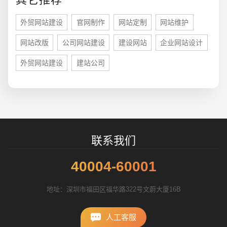
外贸网站建设
官网制作
网站定制
网站维护
招标项目
网站改版
公司网站建设
建设网站
企业网站设计
外贸网站建设
建站公司
联系我们
40004-60001
地址：深圳市福田区福华路322号文蔚大厦16B
人工客服