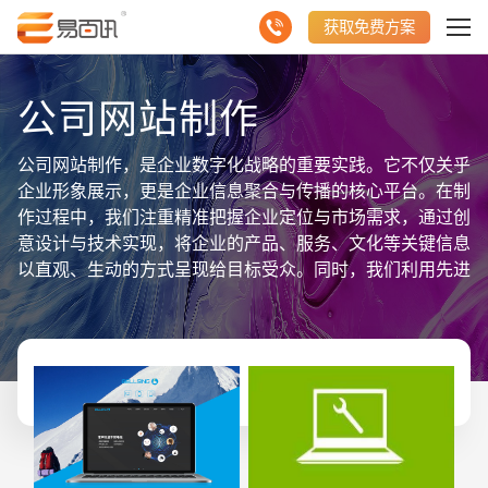
获取免费方案
公司网站制作
公司网站制作，是企业数字化战略的重要实践。它不仅关乎
企业形象展示，更是企业信息聚合与传播的核心平台。在制
作过程中，我们注重精准把握企业定位与市场需求，通过创
意设计与技术实现，将企业的产品、服务、文化等关键信息
以直观、生动的方式呈现给目标受众。同时，我们利用先进
的数据聚合技术，将企业的新闻动态、客户案例、行业报告
等丰富内容整合到网站中，为用户提供全面、深入的信息体
验。公司网站制作，旨在打造企业线上门户，助力企业提升
品牌形象，拓展市场空间。