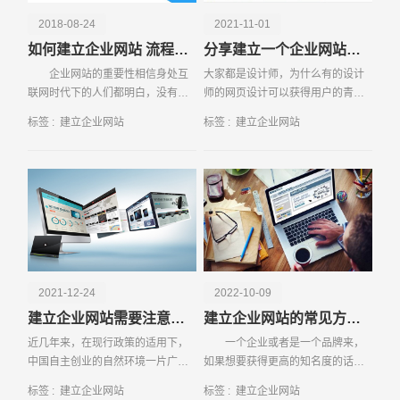
2018-08-24
2021-11-01
如何建立企业网站 流程有哪些
分享建立一个企业网站的教程
企业网站的重要性相信身处互
大家都是设计师，为什么有的设计
联网时代下的人们都明白，没有属
师的网页设计可以获得用户的青
于自己的企业网站来宣传和推广产
睐，让用户愿意花时间浏览，这是
标签 :
建立企业网站
标签 :
建立企业网站
品和服务，企业想要迅速的发展起
一个大家经常谈到的问题。同一个
来将是非常
行业，同类型的网站在寻找共同点
的同时也要体现出自己的
请输入您的公司名称
名字
2021-12-24
2022-10-09
建立企业网站需要注意这些事项
建立企业网站的常见方法介绍
近几年来，在现行政策的适用下，
一个企业或者是一个品牌来，
中国自主创业的自然环境一片广
如果想要获得更高的知名度的话，
阔，过去创业公司往往倾向于进军
最好的办法就是创建一个属于自己
标签 :
建立企业网站
标签 :
建立企业网站
一线城市，但随着经营成本的提高
的网站。因为现在已经成为了网络