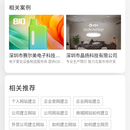
链接向这样的文章。 2 写一篇“帮你
相关案例
×××
创意品牌型网站
·
标准企业官网建设
·
外贸网
深圳市赛尔美电子科技有限公司
深圳市晶扬科技有限公司
电子雾化设备制造服务商 提供ODM/OEM服务
专业生产筒灯 致力北美市场开发
电商及系统平台开发
·
微信小程序开发
·
年度
相关推荐
个人网站建立
企业官网建立
企业网站建立
公司建立网站
公司网站建立
商城网站如何建立
外贸公司建立网站
如何建立网站
如何建立网页