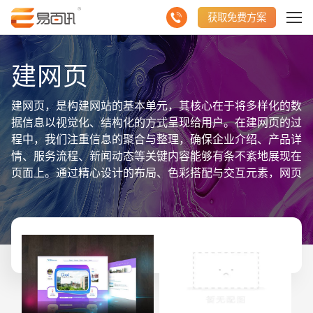
获取免费方案
建网页
建网页，是构建网站的基本单元，其核心在于将多样化的数
据信息以视觉化、结构化的方式呈现给用户。在建网页的过
程中，我们注重信息的聚合与整理，确保企业介绍、产品详
情、服务流程、新闻动态等关键内容能够有条不紊地展现在
页面上。通过精心设计的布局、色彩搭配与交互元素，网页
不仅美观大方，更能够引导用户轻松浏览并获取所需信息。
同时，我们运用HTML、CSS、JavaScript等前端技术，确
保网页在不同设备和浏览器上的兼容性与响应性，提升用户
体验。建网页，是展示网站聚合数据信息、实现有效信息传
播的关键步骤。