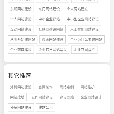
东湖网站建设
东门网站建设
个人网站建立
个人网站建设
中小企业建站
中小型企业网站建设
互动网站建设
互联网建设网站
人工智能网站建设
从零开始建网站
仪表网站建设
企业为什么要建网站
企业商城建设
企业官方网站建设
企业官网建立
您的预算
1万-3万
3万-5万
5万-8万
其它推荐
外贸网站建设
官网制作
网站定制
网站维护
网站改版
公司网站建设
建设网站
企业网站设计
招标项目
外贸网站建设
建站公司