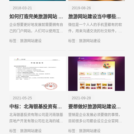
2018-03-21
2019-08-26
如何打造完美旅游网站 这些事项要知晓
旅游网站建设当中哪些功能必须要有？
企业想要更好地发展就需要拥有自
微信是一个人人的手机里都有的软
己的门户网站，人们可以使用互联
件，用来沟通交流的社交软件，然
网更好得到企业产品信息。而想要
而微信也有网页，微信网页跟正常
标签 :
旅游网站建设
标签 :
旅游网站建设
建设好网站不是即刻的，好的优良
的浏览器里的网页是差不多的，没
请输入您的公司名称
名字
的网站一定要具有特色，同时依照
什么太大的区别，都是有网址的，
建设网站的标准正确流
点击链接就可以进去的
2021-05-25
2021-09-28
中标：北海银基投资有限公司网站官网及小程序开发项目
要想做好旅游网站建设就要注意这些细节
北海银基投资有限公司是河南银基
营销是企业发展必须要做的事情，
房地产开发有限公司在北海的城市
目前很多公司都会设立企业官网进
公司，河南银基房地产开发有限公
行推广宣传。不过很多企业，特别
标签 :
旅游网站建设
标签 :
旅游网站建设
电话
微信号
司成立于1993年,1993年应当时河
是那些中小型企业没有相关的网站