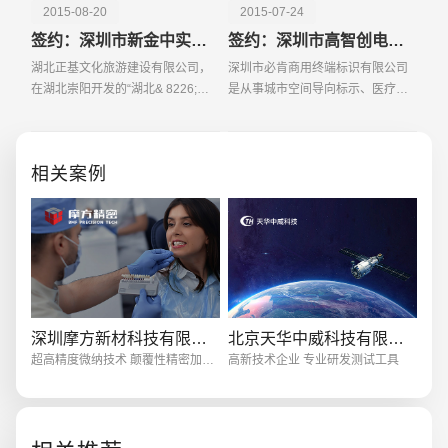
2015-08-20
2015-07-24
签约：深圳市新金中实业有限公司
签约：深圳市高智创电子有限公司
湖北正基文化旅游建设有限公司，
深圳市必肯商用终端标识有限公司
在湖北崇阳开发的“湖北& 8226;崇
是从事城市空间导向标示、医疗、
阳水镇文化影视城旅游开发项目”,为
公共空间环境、城市上也总黑体、
湖北省2015年省级重点建设项目，
城市文化空间、旅游景区等标示导
创意品牌型网站
·
标准企业官网建设
·
外贸网
被国家旅游局确定为2015年全国优
视系统的规划、设计、项目管理、
相关案例
选旅游投资项目。
生产制造及产品研发的
电商及系统平台开发
·
微信小程序开发
·
年度
深圳摩方新材科技有限公司
北京天华中威科技有限公司
超高精度微纳技术 颠覆性精密加工能力
高新技术企业 专业研发测试工具