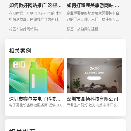
如何做好网站推广 这些事项和途径要知晓
如何打造完美旅游网站 这些事项要知晓
在现时代，互联网也在不同的时空
企业想要更好地发展就需要拥有自
中快速发展。网络推广作为新科技
己的门户网站，人们可以使用互联
也在不断长时间的发展。它用于旅
网更好得到企业产品信息。而想要
标签 :
做好网站推广
标签 :
旅游网站建设
游宣传，房产介绍，金融资料，教
建设好网站不是即刻的，好的优良
育背景，明
的网站一定要具有特色，同时依照
创意品牌型网站
·
标准企业官网建设
·
外贸网
建设网站的标准正确流
相关案例
电商及系统平台开发
·
微信小程序开发
·
年度
深圳市赛尔美电子科技有限公司
深圳市晶扬科技有限公司
电子雾化设备制造服务商 提供ODM/OEM服务
专业生产筒灯 致力北美市场开发