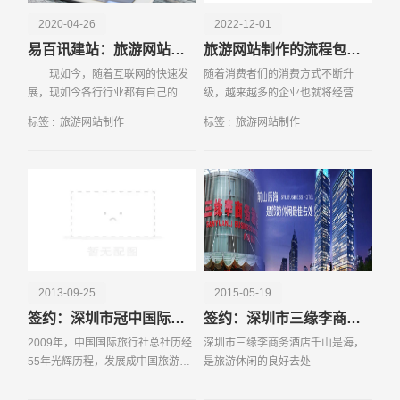
2020-04-26
2022-12-01
易百讯建站：旅游网站应该如何制作
旅游网站制作的流程包括哪些内容
现如今，随着互联网的快速发
随着消费者们的消费方式不断升
展，现如今各行行业都有自己的网
级，越来越多的企业也就将经营的
站，旅游行业也是一样的，从事旅
阵地从线下转移到了线上，尤其是
标签 :
旅游网站制作
标签 :
旅游网站制作
游方面的公司都会有自己的网站，
对于很多喜爱网络购物的消费者，
请输入您的公司名称
名字
那么，旅游
企业更是为了满足其消费需求纷纷
建设Web网站，以此来提
2013-09-25
2015-05-19
签约：深圳市冠中国际旅行社有限公司
签约：深圳市三缘李商务酒店
2009年，中国国际旅行社总社历经
深圳市三缘李商务酒店千山是海，
55年光辉历程，发展成中国旅游业
是旅游休闲的良好去处
品牌价值高的企业；2009年，中国
电话
微信号
国旅成功上市；2009年，中国国旅