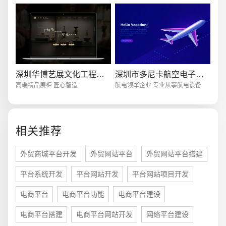
电商及系统平台开发
·
微信小程序开发
·
年度
深圳华博艺展文化工程有限公司
深圳市多尼卡航空电子有限公司
高端精品展柜 匠心智造
航电领军企业 专业从事航电设备
相关推荐
外贸商城平台开发
外贸网站平台
外贸网站平台搭建
平台系统开发
平台网站开发
平台网站项目开发
电商平台
电商平台功能
电商平台建设
电商平台搭建
电商平台网站开发
网络平台建设