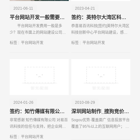
2021-06-11
2023-04-21
平台网站开发一般需要多少钱
签约：英特尔大湾区科技创新中心平台网站由易百讯签约制作
平台网站开发费用一般是多
恭喜易百讯科技[签约]英特尔大湾区
少？现在市面上的网站建设公司越
科技创新中心平台网站建设，感谢
来越多，网站的报价也没有统一的
各领导对我易百讯科技的信任及支
标签 :
平台网站开发
标签 :
平台网站开发
标准。其中一些公司可能要数万，
持定不负所托！英特尔大湾区科技
有的数千，甚
创新中心...
请输入您的公司名称
名字
2024-01-26
2010-08-29
签约：知竹傳媒有限公司网站平台开发项目
深圳网站制作_搜狗竞价排名
非常感谢 知竹傳媒有限公司 对易百
Sogou优势·覆盖面广 信息投放平台
讯科技的信任与支持，把企业网站
覆盖了95％以上的互联网用户； 搜
平台开发的重大项目交给易百讯科
索引擎：搜狗搜索、搜狐搜索、四
标签 :
平台网站开发
技，易百讯科技一定不负使命，尽
川在线搜索、人民网搜索、上海热