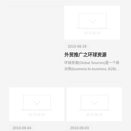
善尽美...
线搜索…… 免费邮箱：搜狐邮箱、
搜狗邮箱…
电话
微信号
2010-08-29
外贸推广之环球资源
环球资源(Global Sources)是一个商
对商(business-to-business, B2B)多
渠道的国际贸易平台，亦是大中华
地区双边贸易的主要促进者。
Global Sources为专业买家提供采
购信息，并为供
2010-09-04
2010-09-03