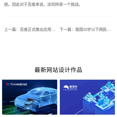
统。因此对于百度来说，这同样是一个挑战。
上一篇：
百度正式推出应用开放平台 方便网民即搜即用
下一篇：
我国10岁以下网民逾420万 4岁孩为妈妈“收菜”
您的预算
1万-3万
3万-5万
5万-8万
最新网站设计作品
招标项目