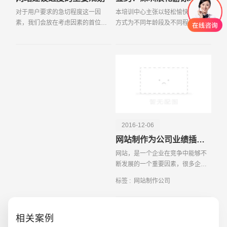
对于用户要求的急切程度这一因
本培训中心主张以轻松愉快的教学
素，我们会放在考虑因素的首位。
方式为不同年龄段及不同程度的学
也就是我们会尽较大努力满足用户
员划分教学目标制定教学计划，培
的要求，如果用户要求的比较急，
养学生对游泳的兴趣爱好，让学生
那么我们在保证网站建设质量的情
在放松愉悦的环境中学会游泳为目
况下，会尽力加班加点，
标。我们有一批热爱
创意品牌型网站
·
标准企业官网建设
·
外贸网
2016-12-06
网站制作为公司业绩插上腾飞的翅膀
网站，是一个企业在竞争中能够不
断发展的一个重要因素，很多企业
之所以能够在经济浪潮中走到现
标签 :
网站制作公司
在，在很大程度上是因为有一个非
电商及系统平台开发
·
微信小程序开发
·
年度
常棒的网站建
相关案例