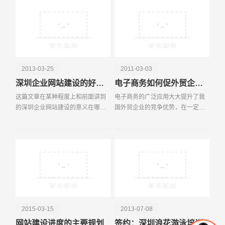
以鼻！有人说BLOG本来就是个
Brain
电话
微信号
2013-03-25
2011-03-03
深圳企业网站建设的好处有哪些？
电子商务如何促外贸企业发展
这篇文章在某种程度上和前面讲到
电子商务的广泛应用大大提升了我
的深圳企业网站建设的意义在哪里
国外贸企业的竞争优势，在一定程
https: www yibaixun com news
度上解决了信息不对称性和信息的
756 html一文有些想通之处，但是
不确定性，具体表现在以下几个方
又不完全和其讲述一样，所以在此
面： 1 创造更多贸易机会。在
从另一方面阐述深圳
传统贸易方式下，无
2015-03-15
2013-07-08
网站建设进度的主要规划
签约：深圳浪花游泳培训