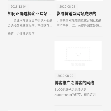
式，方便企业与合作伙伴、第三方分析平台进行数据交换和
2018-12-04
2010-08-28
协作。通过API接口，企业可以将网站数据与其他业务系统
如何正确选择企业建站程序
影响营销型网站成败的三项主要因素
进行无缝对接，实现数据的互通和联动，进一步提升运营效
企业网站建设当中很多人都是
、营销型网站成败的决定性因素是
率和决策质量。安全性是企业建站程序不可忽视的重要方
会选择智能建站程序，不过呀互联
坚持不懈； 二、关键性因素是领导
面。优秀的企业建站程序通常配备了完善的数据保护机制，
网市场有太多企业建站程序公司，
对自己的网站建设的认识及重视程
采用先进的加密技术和访问控制策略，确保数据的机密性和
标签 :
企业建站程序
他们这些建站公司把自己建站程
度；三、是网站建设服务提供商的
完整性，防止数据泄露和非法访问。企业建站程序不仅是企
序，吹得天花
技能及专业水平。营销型网站是指
业展示形象和产品的重要窗口，更是数据驱动决策的核心工
以现代网络营销理念
请输入您的公司名称
名字
具。通过展示网站相关的聚合数据信息，企业可以全面掌握
市场动态和用户需求，从而在竞争激烈的市场环境中占据有
利位置，实现可持续发展。
2010-08-29
博客推广之博客的网络营销法则
BLOG也许永远无法达到
Supermarket的程度，却恰好因此
避免陷入多而杂的尴尬，然而此时
又有个问题出现——如何营销？
BLOG需要营销么？很多人对此嗤之