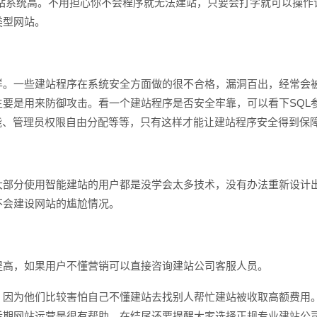
系统高。不用担心你不会程序就无法建站，只要会打字就可以操作
类型网站。
。一些建站程序在系统安全方面做的很不合格，漏洞百出，经常会
要是用来防御攻击。看一个建站程序是否安全牢靠，可以看下SQL
功能、管理员权限自由分配等等，只有这样才能让建站程序安全得到保
部分使用智能建站的用户都是没学会太多技术，没有办法重新设计
不会建设网站的尴尬情况。
高，如果用户不懂营销可以直接咨询建站公司客服人员。
因为他们比较害怕自己不懂建站去找别人帮忙建站被收取高额费用
后期网站运营是很有帮助，在结尾还要提醒大家选择正规专业建站公