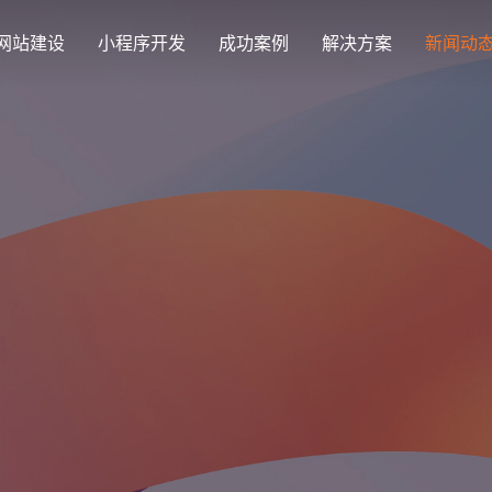
网站建设
小程序开发
成功案例
解决方案
新闻动
创意品牌型网站建设
解决方案
企业品牌高端网站设计
集团上市网站
最新签约
公司介绍
购物
公司
汇款
定制化视觉设计与互动策划方案
集团大企上市公司
Latest signing
致力于互联网品牌建设
实现
Comp
多种
响应式网站建设
芯片半导体网站建设解决方
新能源行业
适应各个终端设备网站
案
案
外贸出口网站
行业新闻
发展历程
企业
网站
外贸进出口网站开发
Industry information
一路走来感谢您的陪伴
创意
Websi
购物商城网站建设解决方案
品牌形象网
购物商城系统开发
零售在线电子商务网站
门户网站建设解决方案
营销型网站