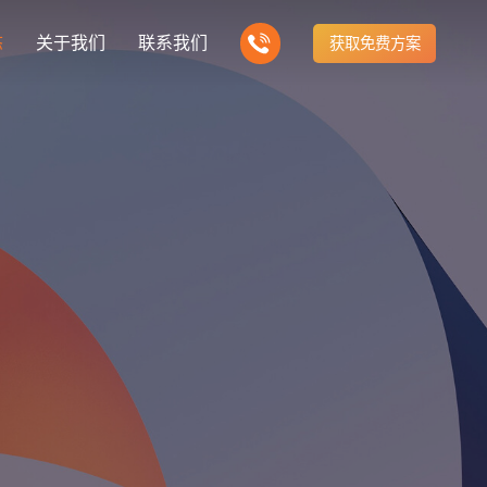
态
关于我们
联系我们
获取免费方案
企业营销型网站建设
我们的产品
营销推广转化获客网站
商城网站
新闻
方式
行业门户网站
建站知识
公司团队
多样化产品总有一个满足你的需求
电子商务化运营
any news
付款方式方便快捷
行业门户网站平台开发
Website building knowledge
我们的团队协作精神
网站建设定制改版
网站建设解决方
政府网站建设解决方案
定制化网站建设改版方案
品牌官网
设计
企业营销网站
网站观点
品牌型网站建设
te Design
营销型网站建力企业公信力
Website viewpoint
站建设解决方案
外贸网站建设解决方案
手机微信网站建设
移动手机互联网站开发
建设解决方案
企业网站建设解决方案