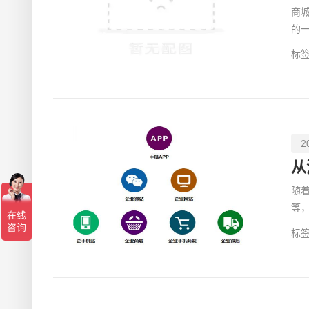
商
的
都
标签
2
随
等
活
标签