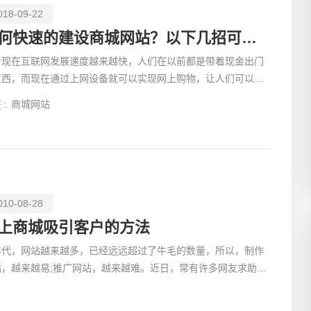
018-09-22
如何快速的建设商城网站？以下几招可能有用
着现在互联网发展速度越来越快，人们在以前都是带着现金出门
东西，而现在通过上网设备就可以实现网上购物，让人们可以不
创意品
出远门购买到来自世界各地产品。
 :
商城网站
010-08-28
电商及
上商城吸引客户的方法
年代，网站越来越多，已经远远超过了牛毛的数量，所以，制作
站，越来越易;推广网站，越来越难。近日，常有许多网友求助，
这里列出一些感觉比较有用的方法，以供大家参考。