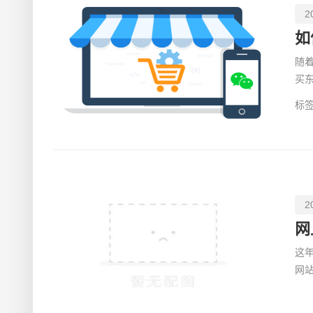
2
随
买
用
标签
2
网
这
网
在