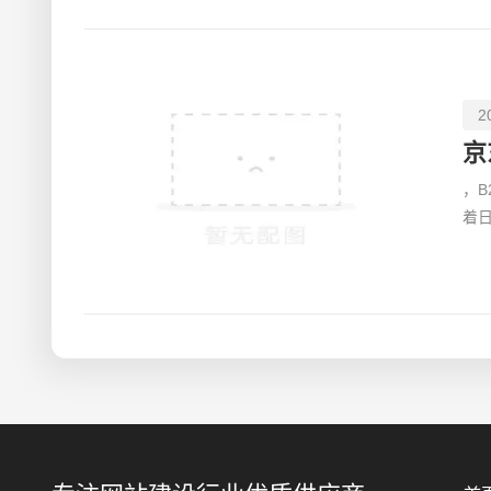
2
京
，
着
订