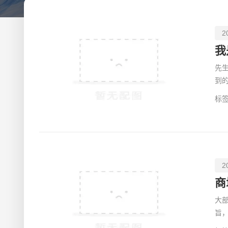
2
我
先
到
当
标签
2
商
大
旨
会