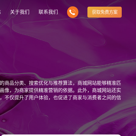
态
关于我们
联系我们
获取免费方案
企业营销型网站建设
我们的产品
营销推广转化获客网站
商城网站
新闻
方式
行业门户网站
建站知识
公司团队
多样化产品总有一个满足你的需求
电子商务化运营
any news
付款方式方便快捷
行业门户网站平台开发
Website building knowledge
我们的团队协作精神
网站建设定制改版
的商品分类、搜索优化与推荐算法，商城网站能够精准匹
网站建设解决方
政府网站建设解决方案
定制化网站建设改版方案
画像，为商家提供精准营销的依据。此外，商城网站还实
，不仅提升了用户体验，也促进了商家与消费者之间的信
品牌官网
设计
企业营销网站
网站观点
品牌型网站建设
te Design
营销型网站建力企业公信力
Website viewpoint
站建设解决方案
外贸网站建设解决方案
手机微信网站建设
移动手机互联网站开发
建设解决方案
企业网站建设解决方案