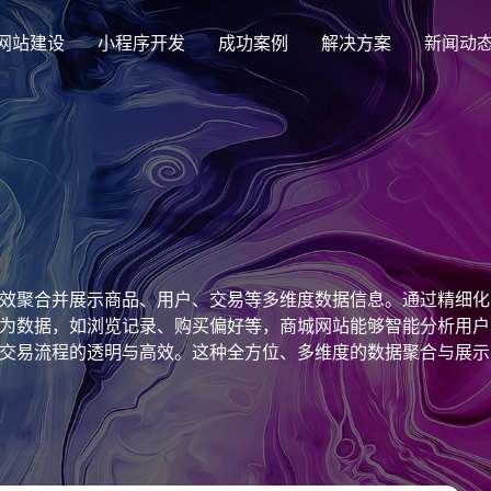
网站建设
小程序开发
成功案例
解决方案
新闻动
创意品牌型网站建设
解决方案
企业品牌高端网站设计
集团上市网站
最新签约
公司介绍
购物
公司
汇款
定制化视觉设计与互动策划方案
集团大企上市公司
Latest signing
致力于互联网品牌建设
实现
Comp
多种
响应式网站建设
效聚合并展示商品、用户、交易等多维度数据信息。通过精细化
芯片半导体网站建设解决方
新能源行业
适应各个终端设备网站
为数据，如浏览记录、购买偏好等，商城网站能够智能分析用户
案
案
交易流程的透明与高效。这种全方位、多维度的数据聚合与展示
外贸出口网站
行业新闻
发展历程
企业
网站
外贸进出口网站开发
Industry information
一路走来感谢您的陪伴
创意
Websi
购物商城网站建设解决方案
品牌形象网
购物商城系统开发
零售在线电子商务网站
门户网站建设解决方案
营销型网站