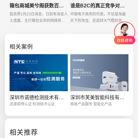
箱包商城美兮阁获数百万元融资 启动大规模招聘
谁是B2C的真正竞争对手？
投资界2月23日消息，日前有消息人
中国电子商务的代表，不论是淘遍
士透露，主打箱包业务的网络商城
天下的淘宝、还是财大气粗的京东
美兮阁（meyxi com）不久前获得
商城;不论是电商老人的当当网，还
一笔数百万人民币的天使投资。此
是被亚马逊并购的卓越;不论是网上
次注资来源于传统企业基金，且已
超市的1号店，还是线上创意百货的
相关案例
全部到账。美兮阁CEO
趣玩网，它们都影
深圳市诺德检测技术有限公司
深圳市芙美智能科技有限公司
创意品牌型网站
·
标准企业官网建设
·
外贸网
迅速取得认证 检测技术认证
极致产品服务 智能化产品
相关推荐