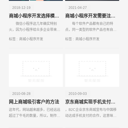
2018-12-19
2021-04-27
商城小程序开发选择模板开发还是定制开发？
商城小程序开发需要注意什么
微信小程序这几年确实特别
每个软件产品都有自己的特
火，因为小程序给众多企业带来了
点，同一类型的软件产品也有自己
好处，不过大部分企业还是比较喜
的优点。商城小程序的存在具有很
标签 :
商城小程序开发
标签 :
商城小程序开发
欢商城小程序，因为有了该小程序
高的商业价值。那么，商城小程序
之后企业就可
开发中应注意
请输入您的公司名称
名字
2010-08-28
2010-09-03
网上商城吸引客户的方法
京东商城实现手机支付功能
这年代，网站越来越多，已经远远
，B2C企业京东商城宣布与中国移
超过了牛毛的数量，所以，制作网
动达成手机支付的合作，这意味着
站，越来越易;推广网站，越来越
日后消费者在京东商城不仅可以使
难。近日，常有许多网友求助，在
用手机下订单，也可以在下完订单