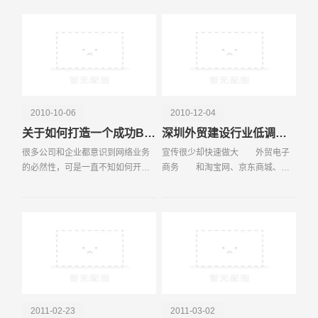
这里列出一些感觉比较有用的方
选择支付方式时，直接选择“手机支
法，以供大家参考。
付”，完成手机购物
电话
微信号
2010-10-06
2010-12-04
关于如何打造一个成功B2C电子商城的几点建议
深圳外贸建设行业低调潜行中疯狂成长
很多公司和企业都意识到网络业务
宣传很少却快速做大 外贸电子
的必然性，可是一直不知如何开展
商务 和淘宝网、京东商城、当
网络业务，对此苦无良方。C2C利
当网这些明星企业合力捧热内贸电
润少、竞争大;B2B也是有着这样的
子商务市场不同，外贸电子商务领
问题。因为B2B和C2C都有一个问
域的入局者一直在低调潜行。不
题，就是价格的对比性。
过，外界关注不多并没有
2011-02-23
2011-03-02