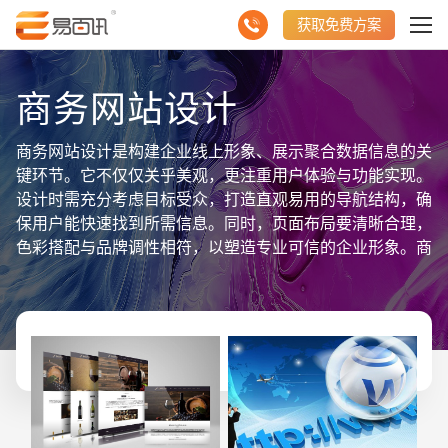
获取免费方案
商务网站设计
商务网站设计是构建企业线上形象、展示聚合数据信息的关
键环节。它不仅仅关乎美观，更注重用户体验与功能实现。
设计时需充分考虑目标受众，打造直观易用的导航结构，确
保用户能快速找到所需信息。同时，页面布局要清晰合理，
色彩搭配与品牌调性相符，以塑造专业可信的企业形象。商
务网站还应注重响应式设计，确保在不同设备上都能呈现良
好浏览体验。在内容方面，要巧妙聚合企业介绍、产品服
务、案例展示、新闻动态等关键数据信息，以丰富网站内
涵，提升用户粘性。此外，优化网站加载速度，确保用户访
问流畅，也是不可忽视的一环。总之，商务网站设计需兼顾
美学与实用性，有效聚合并展示企业数据信息，助力企业拓
展线上市场，实现品牌价值最大化。