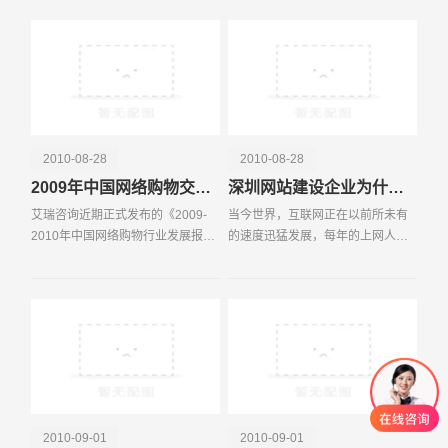
站，因为企业网站本身的内容比较
催生了新的形态和业态。
少，好多网站采取了通
2010-08-28
2010-08-28
2009年中国网络购物交易规模达2630亿元 电子商务影响加深
深圳网站建设企业为什么要建网站？
艾瑞咨询近期正式发布的《2009-
当今世界，互联网正在以前所未有
2010年中国网络购物行业发展报
的速度迅猛发展，每年的上网人数
告》数据显示，2009年中国网络购
也在以几何速度高速膨胀！电子商
物交易规模（实物类商品为主）继
务，作为一种新型的商业模式，将
续高速增长，达到2630亿元，较08
各行业的企业通过网络连接在一
年增长105 2%，超出艾瑞
起，极度的节约商务的成
2010-09-01
2010-09-01