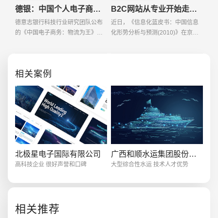
德银：中国个人电子商务消费有望年增42%
B2C网站从专业开始走向百货化
德意志银行科技行业研究团队公布
近日，《信息化蓝皮书：中国信息
的《中国电子商务：物流为王》报
化形势分析与预测(2010)》在京发
告指出，中国个人电子商务消费预
布。蓝皮书指出，我国电子商务在
计在未来五年的年增长率将达
2009年交易额达3 85万亿元，未来
42%，市场总规模于2014年将达1
几年仍将是互联网产业中富增长潜
创意品牌型网站
·
标准企业官网建设
·
外贸网
相关案例
523万亿元，占国内零售总额
力的行业。其中网络购
电商及系统平台开发
·
微信小程序开发
·
年度
北极星电子国际有限公司
广西和顺水运集团股份有限公司
高科技企业 很好声誉和口碑
大型综合性水运 技术人才优势
相关推荐