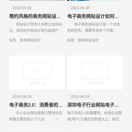
2019-03-16
2023-05-30
简约风格的商务网站设计有什么好处？
电子商务网站设计如何做才能更出色
网站设计受到大多数企业的关
电子商务网站设计是一个综合
注，良好的外观设计能引起用户的
性的任务，需要考虑多个方面，包
注意，可降低用户进入网站之后的
括用户体验、品牌形象、技术实现
标签 :
商务网站设计
标签 :
商务网站设计
跳出率。如今，许多企业倾向于以
等等，下面是一些可以帮助大家设
请输入您的公司名称
名字
极简的风格
计出色电子
2010-08-28
2010-08-28
电子商务2.0：消费者的革命
深圳电子行业网站电子商务规模化
中小企业网站搜索引擎优化的
电子商务2 0的颠覆性，体现在消费
弊端主要包括以下几点： 一、
者(用户)力量的空前强大上。他们的
盲目追求美观，在页面内出现了过
参与方式更为主动和积极，市场以
电话
微信号
多的动画和图片 1、 很多网
需求方为主反向配置资源。由此，