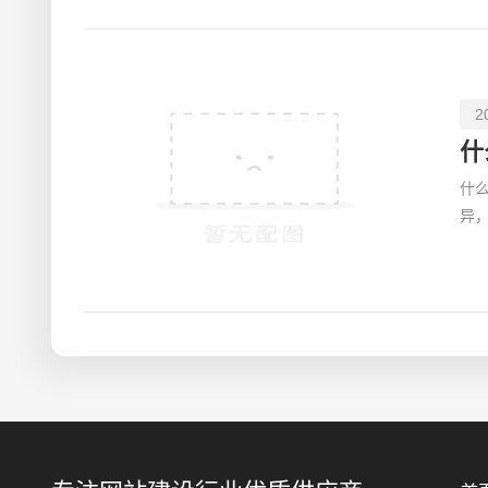
2
什
什
异
常