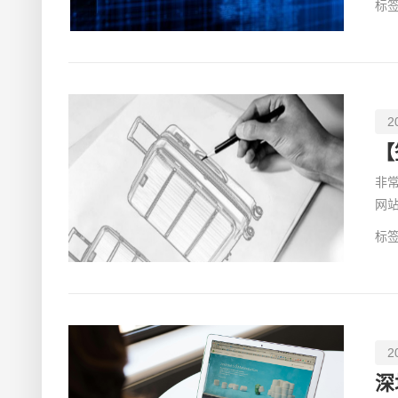
标签
2
非
网
尽
标签
2
深