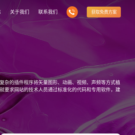
态
关于我们
联系我们
获取免费方案
企业营销型网站建设
我们的产品
营销推广转化获客网站
商城网站
新闻
方式
行业门户网站
建站知识
公司团队
多样化产品总有一个满足你的需求
电子商务化运营
any news
付款方式方便快捷
行业门户网站平台开发
Website building knowledge
我们的团队协作精神
网站建设定制改版
复杂的插件程序将矢量图形、动画、视频、声频等方式植
网站建设解决方
政府网站建设解决方案
定制化网站建设改版方案
就要求网站的技术人员通过标准化的代码和专用软件，建
品牌官网
设计
企业营销网站
网站观点
品牌型网站建设
te Design
营销型网站建力企业公信力
Website viewpoint
站建设解决方案
外贸网站建设解决方案
手机微信网站建设
移动手机互联网站开发
建设解决方案
企业网站建设解决方案