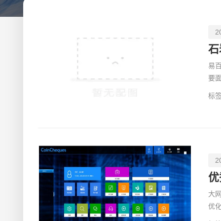
2
易百
要
建
标签
2
优
大
优
司