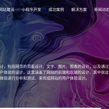
网站建设
小程序开发
成功案例
解决方案
新闻动
创意品牌型网站建设
解决方案
企业品牌高端网站设计
集团上市网站
最新签约
公司介绍
购物
公司
汇款
定制化视觉设计与互动策划方案
集团大企上市公司
Latest signing
致力于互联网品牌建设
实现
Comp
多种
响应式网站建设
计，包括网页的页面设计、文字、图片、图表的设计，以及通过
芯片半导体网站建设解决方
新能源行业
适应各个终端设备网站
户体验的设计，这里涵盖了网站的前端和后端的设计，其中就这
案
案
体验进行分析和测试，来完成网站的用户体验设计。
外贸出口网站
行业新闻
发展历程
企业
网站
外贸进出口网站开发
Industry information
一路走来感谢您的陪伴
创意
Websi
购物商城网站建设解决方案
品牌形象网
购物商城系统开发
零售在线电子商务网站
门户网站建设解决方案
营销型网站