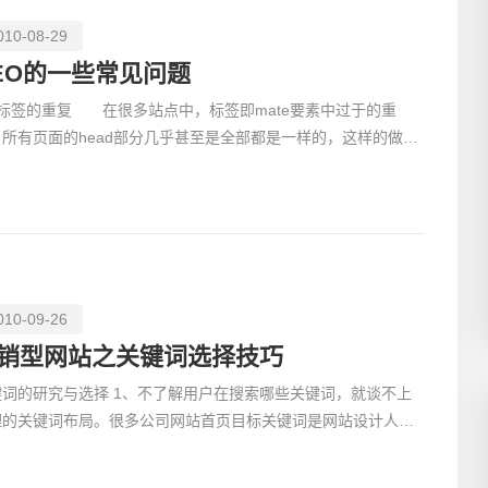
010-08-29
EO的一些常见问题
、标签的重复 在很多站点中，标签即mate要素中过于的重
创意品
，所有页面的head部分几乎甚至是全部都是一样的，这样的做法
不利于搜索引擎的收录，这个可能是在程序设计中，为了加快
010-09-26
电商及
销型网站之关键词选择技巧
键词的研究与选择 1、不了解用户在搜索哪些关键词，就谈不上
理的关键词布局。很多公司网站首页目标关键词是网站设计人员
当然的词或者是公司名称，但是都是些根本不会有人搜索