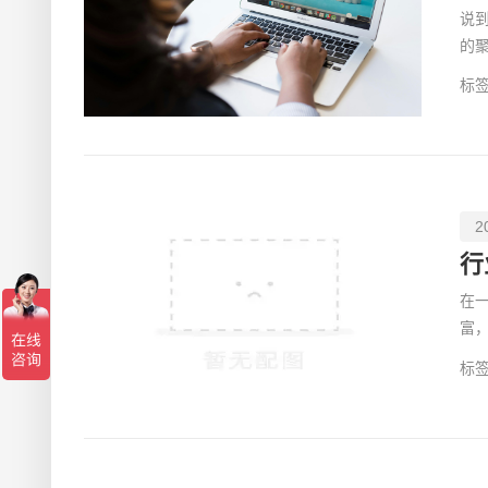
说
的
无疑
标签
2
行
在
富
多
标签