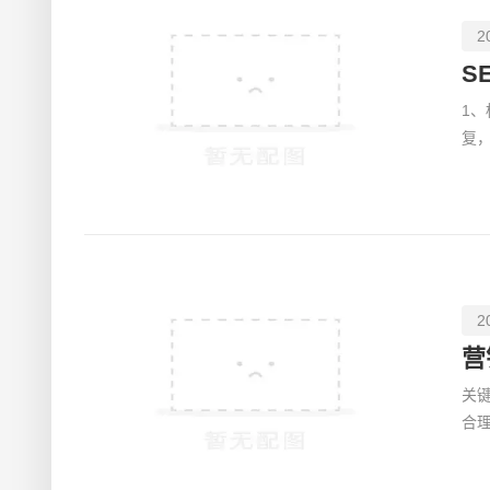
2
S
1
复
并
2
营
关
合
想