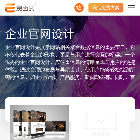
获取免费方案
企业官网设计
企业官网设计是展示网站相关聚合数据信息的重要窗口，它
不仅代表着企业的形象，更是与用户进行交互的桥梁。一个
优秀的企业官网设计，应注重信息的清晰呈现与用户的便捷
体验。通过合理的布局与导航设计，使用户能够轻松找到所
需的信息，如企业介绍、产品服务、新闻动态等。同时，官
网设计还应融入企业的品牌元素，如色彩、字体、图标等，
以塑造独特的视觉风格，增强品牌识别度。此外，响应式设
计也是不可或缺的一部分，确保网站在不同设备上都能呈现
良好的浏览效果。综上所述，企业官网设计需兼顾美观性、
实用性与品牌传播，为企业打造一个强有力的线上展示平
台，助力业务的持续发展。