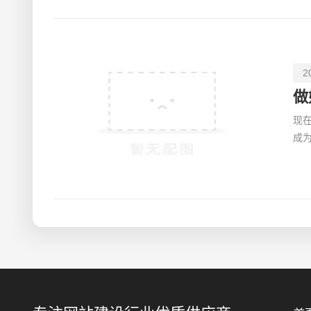
2
做
现
成
商