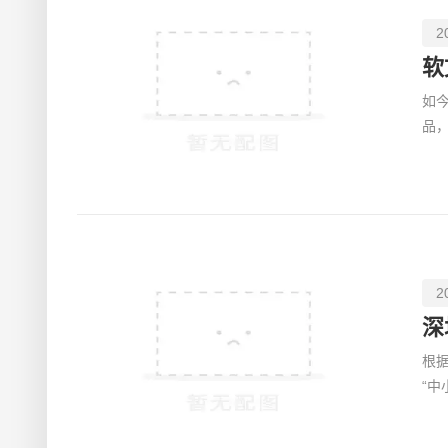
2
软
如
品
作
2
根据
“
均使