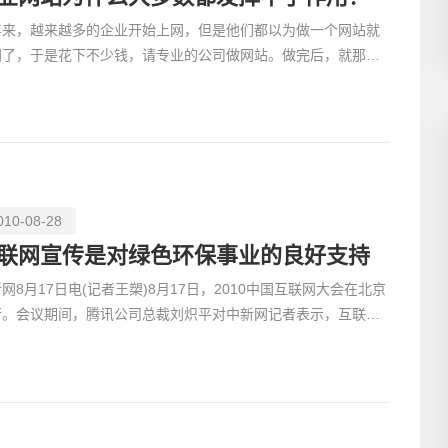
年来，越来越多的企业开始上网，但是他们都以为做一个网站就
网了，于是花下不少钱，请专业的公司做网站。做完后，就那么
放着，基本没起到啥作用。如此网站，可以说，数量不计其
010-08-28
联网宣传是对绿色环保事业的良好支持
网8月17日电(记者王槊)8月17日，2010中国互联网大会在北京
行。会议期间，腾讯公司总裁刘炽平对中新网记者表示，互联网
业利用自身的传播力量对绿色环保事业多支持，多宣传，就