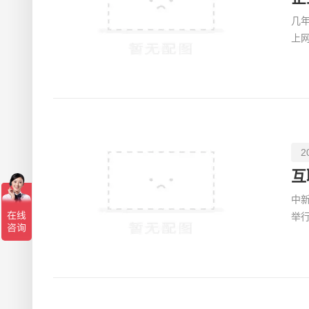
几
上
的
2
互
中新
举
企