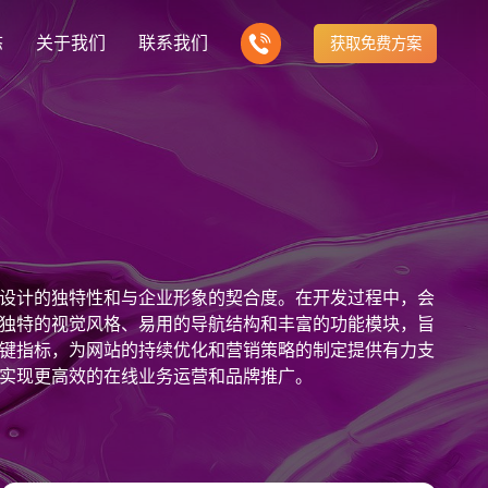
态
关于我们
联系我们
获取免费方案
企业营销型网站建设
我们的产品
营销推广转化获客网站
商城网站
新闻
方式
行业门户网站
建站知识
公司团队
多样化产品总有一个满足你的需求
电子商务化运营
any news
付款方式方便快捷
行业门户网站平台开发
Website building knowledge
我们的团队协作精神
网站建设定制改版
设计的独特性和与企业形象的契合度。在开发过程中，会
网站建设解决方
政府网站建设解决方案
定制化网站建设改版方案
独特的视觉风格、易用的导航结构和丰富的功能模块，旨
键指标，为网站的持续优化和营销策略的制定提供有力支
品牌官网
设计
企业营销网站
网站观点
实现更高效的在线业务运营和品牌推广。
品牌型网站建设
te Design
营销型网站建力企业公信力
Website viewpoint
站建设解决方案
外贸网站建设解决方案
手机微信网站建设
移动手机互联网站开发
建设解决方案
企业网站建设解决方案