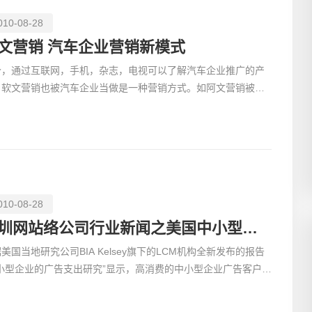
010-08-28
文营销 汽车企业营销新模式
今，通过互联网，手机，杂志，电视可以了解汽车企业推广的产
创意品
，软文营销也被汽车企业当做是一种营销方式。如阿文营销被看
为汽车营销模式的创新，它不仅让消费者能以较快的速度获
010-08-28
电商及
深圳网站络公司行业新闻之美国中小型企业广告支出水平处于较高层次
美国当地研究公司BIA Kelsey旗下的LCM机构全新发布的报告
中小型企业的广告支出研究”显示，高消费的中小型企业广告客户平
用6 5 个不同的媒体进行跨媒体宣传，而更多的中小