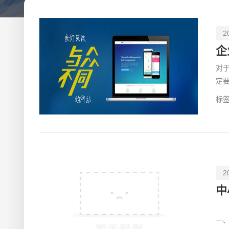
2
企
对
定
到
标签
2
中
中
一