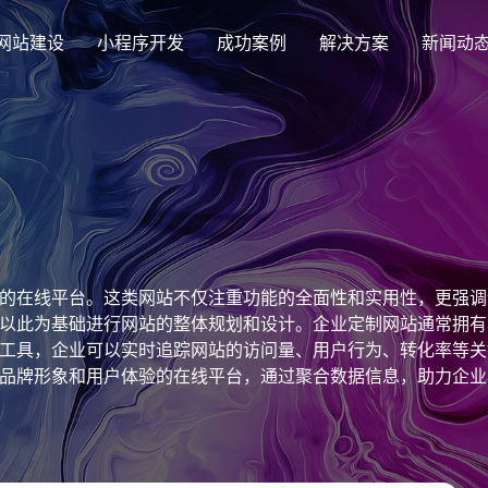
网站建设
小程序开发
成功案例
解决方案
新闻动
创意品牌型网站建设
解决方案
企业品牌高端网站设计
集团上市网站
最新签约
公司介绍
购物
公司
汇款
定制化视觉设计与互动策划方案
集团大企上市公司
Latest signing
致力于互联网品牌建设
实现
Comp
多种
响应式网站建设
的在线平台。这类网站不仅注重功能的全面性和实用性，更强调
芯片半导体网站建设解决方
新能源行业
适应各个终端设备网站
以此为基础进行网站的整体规划和设计。企业定制网站通常拥有
案
案
工具，企业可以实时追踪网站的访问量、用户行为、转化率等关
外贸出口网站
行业新闻
发展历程
企业
网站
品牌形象和用户体验的在线平台，通过聚合数据信息，助力企业
外贸进出口网站开发
Industry information
一路走来感谢您的陪伴
创意
Websi
购物商城网站建设解决方案
品牌形象网
购物商城系统开发
零售在线电子商务网站
门户网站建设解决方案
营销型网站