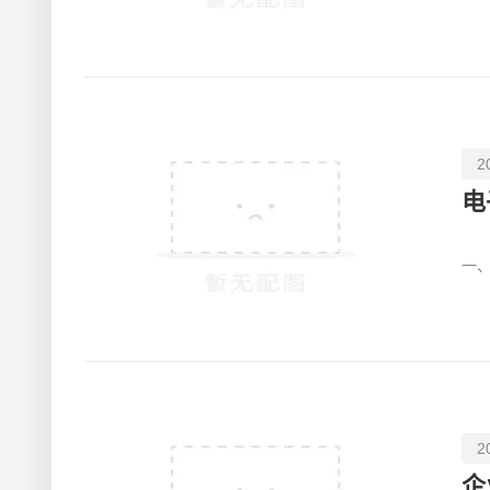
多
2
电
中
一
多
2
企