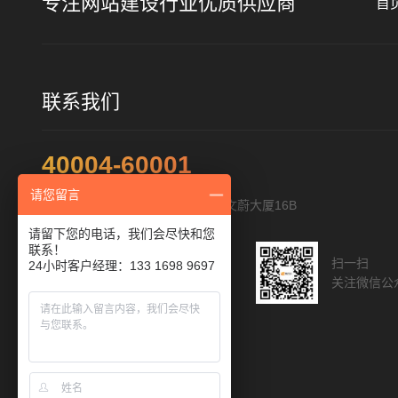
专注网站建设行业优质供应商
首
联系我们
40004-60001
请您留言
地址：深圳市福田区福华路322号文蔚大厦16B
请留下您的电话，我们会尽快和您
联系！
扫一扫添加客服
扫一扫
24小时客户经理：133 1698 9697
与您直接沟通
关注微信公
人工客服