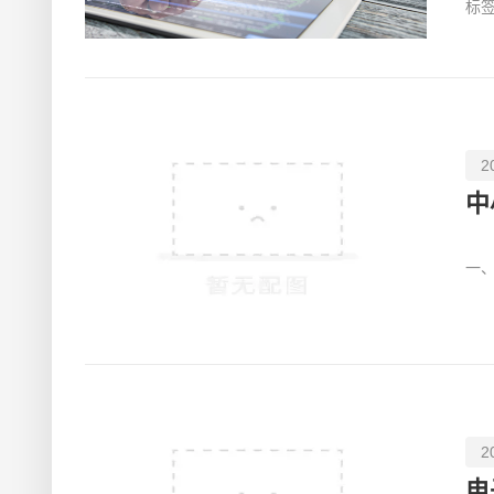
标签
2
中
中
一
多
2
电