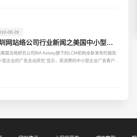
010-08-28
深圳网站络公司行业新闻之美国中小型企业广告支出水平处于较高层次
美国当地研究公司BIA Kelsey旗下的LCM机构全新发布的报告
中小型企业的广告支出研究”显示，高消费的中小型企业广告客户平
用6 5 个不同的媒体进行跨媒体宣传，而更多的中小
您的