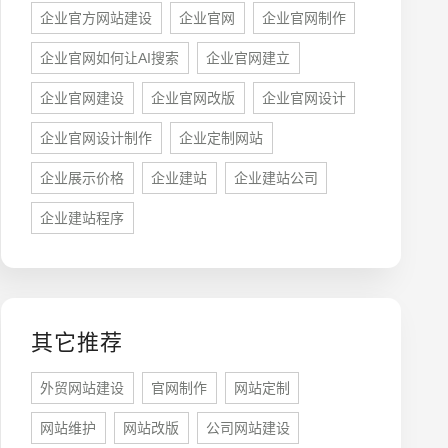
企业官方网站建设
企业官网
企业官网制作
企业官网如何让AI搜索
企业官网建立
企业官网建设
企业官网改版
企业官网设计
牌型网站
·
标准企业官网建设
·
外贸网站设计
·
企业官网设计制作
企业定制网站
企业展示价格
企业建站
企业建站公司
企业建站程序
系统平台开发
·
微信小程序开发
·
年度运维服务
其它推荐
外贸网站建设
官网制作
网站定制
网站维护
网站改版
公司网站建设