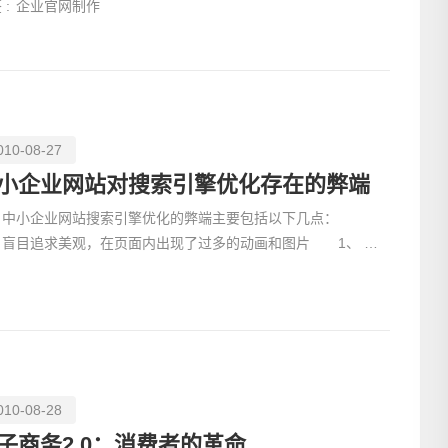
 :
企业官网制作
010-08-27
小企业网站对搜索引擎优化存在的弊端
小企业网站搜索引擎优化的弊端主要包括以下几点：
、盲目追求美观，在页面内出现了过多的动画和图片 1、 很
电话
网站，因为企
010-08-28
子商务2.0：消费者的革命