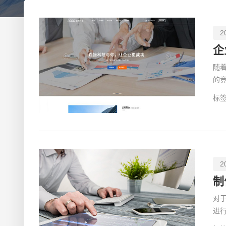
2
企
随
的
存
标签
2
制
对
进
用