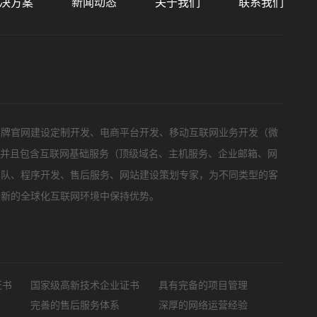
决方案
新闻动态
关于我们
联系我们
标项目
品牌官网建设定制开发、电商平台开发、移动互联网业务开发（微
，并且包含互联网基础服务（顶级域名、主机服务、企业邮箱、网
团队、程序开发、售后服务、网站建设策划专家，为不同类型的客
在新的全球化互联网环境中保持优势。
证书
国家级高新技术企业证书
具有完备的项目管理
完善的售后服务体系
深厚的网络运营经验