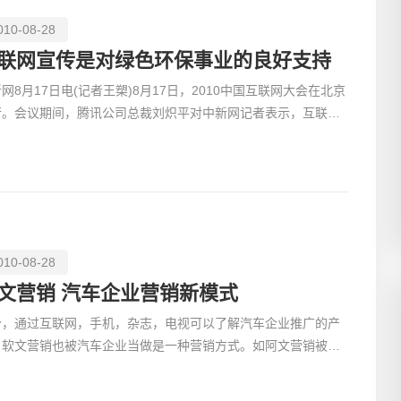
010-08-28
联网宣传是对绿色环保事业的良好支持
网8月17日电(记者王槊)8月17日，2010中国互联网大会在北京
创意品
行。会议期间，腾讯公司总裁刘炽平对中新网记者表示，互联网
业利用自身的传播力量对绿色环保事业多支持，多宣传，就
010-08-28
电商及
文营销 汽车企业营销新模式
今，通过互联网，手机，杂志，电视可以了解汽车企业推广的产
，软文营销也被汽车企业当做是一种营销方式。如阿文营销被看
为汽车营销模式的创新，它不仅让消费者能以较快的速度获