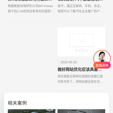
根据美国当地研究公司BIA Kelsey
如今，通过互联网，手机，杂志，
旗下的LCM机构全新发布的报告“中
电视可以了解汽车企业推广的产
小型企业的广告支出研究”显示，高
品，软文营销也被汽车企业当做是
消费的中小型企业广告客户平均使
一种营销方式。如阿文营销被看作
用6 5 个不同的媒体进行跨媒体宣
为汽车营销模式的创新，它不仅让
传，而更多的中小
消费者能以较快的速度获
2010-08-28
做好网站优化应该具备的知识和技巧
现在随着互联网在我国的发展已是
日新月异了，而网站建设现在也成
为成了诸多企业以及个人的一个热
门话题，每个人都想把自己的商品
通过网络让更多的人知道，让自己
相关案例
的品牌通过网络的形式