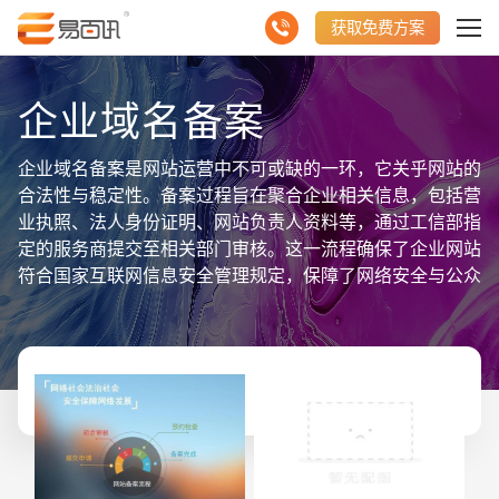
获取免费方案
企业域名备案
企业域名备案是网站运营中不可或缺的一环，它关乎网站的
合法性与稳定性。备案过程旨在聚合企业相关信息，包括营
业执照、法人身份证明、网站负责人资料等，通过工信部指
定的服务商提交至相关部门审核。这一流程确保了企业网站
符合国家互联网信息安全管理规定，保障了网络安全与公众
利益。 备案成功后，企业将获得唯一的备案号，该号码需
醒目地展示在网站首页底部，以便公众监督与查询。此外，
备案还促进了网站数据信息的聚合展示，提升了网站的专业
性和可信度。对于聚合支付、电子商务等涉及交易功能的网
站而言，域名备案更是保障用户资金安全与交易顺利进行的
基础。 综上所述，企业域名备案是网站运营中的重要环
节，它不仅是对企业资质的认可，也是对用户权益的保障，
为网站的合法运营与数据信息的有效聚合提供了坚实支撑。