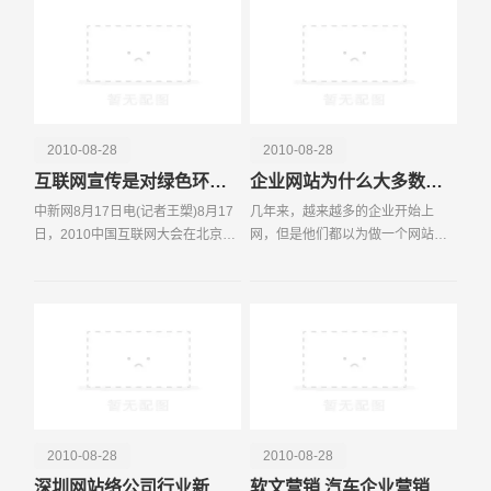
少，好多网站采取了通
2010-08-28
2010-08-28
互联网宣传是对绿色环保事业的良好支持
企业网站为什么大多数都发挥不了作用？
电话
微信号
中新网8月17日电(记者王槊)8月17
几年来，越来越多的企业开始上
日，2010中国互联网大会在北京举
网，但是他们都以为做一个网站就
行。会议期间，腾讯公司总裁刘炽
上网了，于是花下不少钱，请专业
平对中新网记者表示，互联网企业
的公司做网站。做完后，就那么的
利用自身的传播力量对绿色环保事
放着，基本没起到啥作用。如此网
业多支持，多宣传，就
站，可以说，数量不计其
2010-08-28
2010-08-28
深圳网站络公司行业新闻之美国中小型企业广告支出水平处于较高层次
软文营销 汽车企业营销新模式