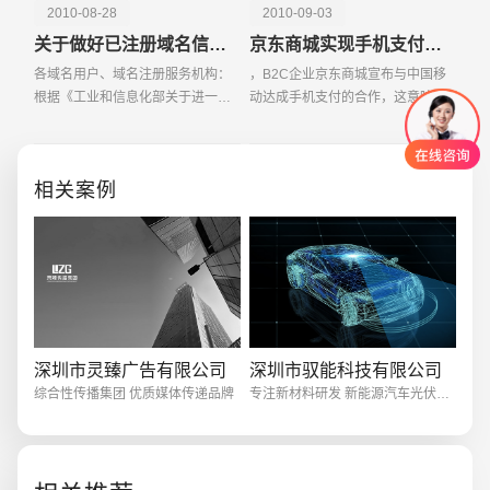
2010-08-28
2010-09-03
关于做好已注册域名信息核对工作的通告
京东商城实现手机支付功能
各域名用户、域名注册服务机构：
，B2C企业京东商城宣布与中国移
根据《工业和信息化部关于进一步
动达成手机支付的合作，这意味着
深入整治手机淫秽色情专项行动工
日后消费者在京东商城不仅可以使
作方案》（工信部电管【2009】
用手机下订单，也可以在下完订单
672号）文件要求，自2010年1月
选择支付方式时，直接选择“手机支
相关案例
“严格落实域名注册申
付”，完成手机购物
深圳市灵臻广告有限公司
深圳市驭能科技有限公司
创意品牌型网站
·
标准企业官网建设
·
外贸网
综合性传播集团 优质媒体传递品牌
专注新材料研发 新能源汽车光伏行业