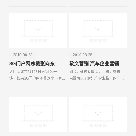
只要你具备
小，这三个
电话
微信号
2010-08-28
2010-08-28
3G门户网总裁张向东：我们正在走向大互联网时代
软文营销 汽车企业营销新模式
人民网北京8月26日讯“狂妄一点
如今，通过互联网，手机，杂志，
讲，如果3G门户网不是这个市场里
电视可以了解汽车企业推广的产
懂手机的，那么还有谁？”“手机互联
品，软文营销也被汽车企业当做是
网并不是与PC互联网并行的网络，
一种营销方式。如阿文营销被看作
我们正在走向大互联网时代，手机
为汽车营销模式的创新，它不仅让
互联网是大互联网
消费者能以较快的速度获