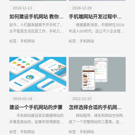
2018-11-13
2018-12-28
如何建设手机网站 教你几招
手机端网站开发过程中有哪些事项需注意
如今，人们越来越离不开手机了，
根据最新消息，中国将在2019
业不管是生活还是工作，手机几乎
年进入5G时代，这让不少企业管理
不离手。在这样的情况下，用户的
人员了解到，未来互联网市场还是
标签 :
手机网站
标签 :
手机网站
流量多来源于移动端，不少企业也
移动互联网，因此现在手机端网站
看到了这个商机，纷纷对移动端网
开发特别火
站进行开发。那么，如
请输入您的公司名称
名字
2019-02-19
2022-12-22
建设一个手机网站的步骤
怎样选择合适的手机网站空间
手机网站建设其实跟建网站的
网站程序、域名和网站空间构
步骤是类似的，如果你觉得那些能
成了一个完整网站的三要素。这三
够建设网站的人非常的厉害，也希
个要素相互补充，同时也是相互制
标签 :
手机网站
标签 :
手机网站
望能够拥有一个自己的网站，其实
约的关系。无论网站规模是大还是