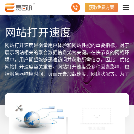
获取免费方案
网站打开速度
网站打开速度是衡量用户体验和网站性能的重要指标，对于
展示网站相关的聚合数据信息尤为关键。在快节奏的网络环
境中，用户期望能够迅速访问并获取所需信息，因此，优化
网站打开速度至关重要。网站打开速度受多种因素影响，包
括服务器响应时间、页面元素加载速度、网络状况等。为了
提升速度，我们可以采取一系列措施，如优化图片和代码、
减少HTTP请求、使用CDN加速等。同时，定期监测和分析
网站性能数据，及时发现并解决速度瓶颈问题。通过不断优
化网站打开速度，我们可以提升用户体验，降低用户流失
率，并为网站聚合数据信息的有效展示创造良好条件。总
之，关注并提升网站打开速度，是确保网站聚合数据信息得
以高效展示的关键一环。