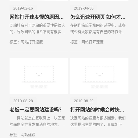
2019-02-16
2019-04-30
网站打开速度慢的原因是什么
怎么迅速开网页 如何才能提高网站的运行速度
网站排名对于网站的重要性是很大
在制作简单学校网的过程中，或多
的，导致网站的排名不高有很多的
或少有大家都是有自己的制作计划
因素，那么到底要怎样才可以提高
的。事实上，从目前的情况来看，
标签 :
网站打开速度
标签 :
网站打开速度
网站的排名呢？下面小编就为大家
学校网站基本上需要向学生、教
介绍几个技巧，看一下到底要如何
师、家长以及一些工作人员提供更
才可提高网站的排名。
多的帮助，这样，我们就
请输入您的公司名称
名字
2010-08-28
2010-08-29
老板一定要网站建设吗？
打开网站的时候会时快时慢呢？
网站就是在互联网上一块固定
决定网站的速度有很多因素，我们
的面向全世界发布消息的地方。它
这里提出主要的四个，具体如下：
由域名和网站空间构成。衡量一个
1、网络的传输质量，事实上除正常
标签 :
网站建设
网站的性能通常从网站空间大小、
重启外服务器是很少当机的，一年