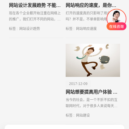
网站设计发展趋势 不能在一成不变的使用老套路
网站响应的速度，是你想都想不到的问题。
现在各个企业都开始注重在网络上
打开的速度真的只影响了用户体验
的推广，我们打开不同的网站，各
吗？并不是，不单单影响用户体
类网站不管是在内容上，还是风格
验，还影响到了蜘蛛的抓取，根据
标签 :
网站设计趋势
标签 :
网站响应速度
上，都越来越多元化，越来越具有
自己对蜘蛛的爬行的了解，有一点
各自的特色
是可以确认的，蜘蛛都是模仿用户
们的行为，去查看我们的
创意品牌型网站
·
标准企业官网建设
·
外贸网
2017-12-09
网站想要提高用户体验 关键需要注意这些方面
当今的社会，是一个不折不扣的互
联网时代，对于很多人来说每天几
乎都会用电脑上网，所以浏览网页
标签 :
网站建设
是个必不可少的事情了，但是这时
候就发现了一个问题，并不是所有
电商及系统平台开发
·
微信小程序开发
·
年度