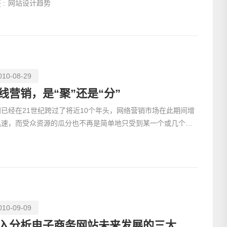
 :
网站设计趋势
010-08-29
线营销，是“聚”还是“分”
间已经在21世纪跨过了将近10个年头，网络营销市场在此期间增
迅速，而受众资源的瓜分也不再是简单地只受到某一个或几个大
电话
网站的垄断。今后，在线营销的市场将呈现多元化的趋势：
010-09-09
深入分析电子商务网站未来发展的三大趋势