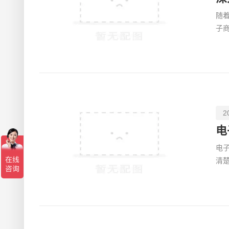
随
子
是
2
电
电
清
已