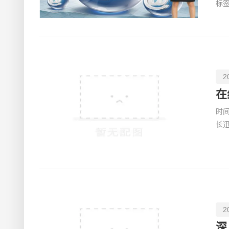
标签
2
在
时
长
型
2