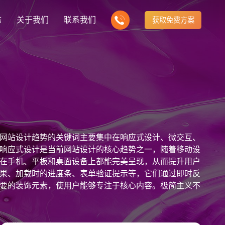
态
关于我们
联系我们
获取免费方案
企业营销型网站建设
我们的产品
营销推广转化获客网站
商城网站
新闻
方式
行业门户网站
建站知识
公司团队
多样化产品总有一个满足你的需求
电子商务化运营
any news
付款方式方便快捷
行业门户网站平台开发
Website building knowledge
我们的团队协作精神
网站建设定制改版
网站设计趋势的关键词主要集中在响应式设计、微交互、
网站建设解决方
政府网站建设解决方案
定制化网站建设改版方案
响应式设计是当前网站设计的核心趋势之一，随着移动设
在手机、平板和桌面设备上都能完美呈现，从而提升用户
品牌官网
设计
企业营销网站
网站观点
果、加载时的进度条、表单验证提示等，它们通过即时反
品牌型网站建设
te Design
营销型网站建力企业公信力
Website viewpoint
站建设解决方案
外贸网站建设解决方案
要的装饰元素，使用户能够专注于核心内容。极简主义不
手机微信网站建设
中也越来越普遍，通过CSS3、JavaScript和
移动手机互联网站开发
视频背景等元素可以为用户带来沉浸式的浏览体验。个性
建设解决方案
企业网站建设解决方案
，提供定制化的内容和推荐。个性化体验不仅提升了用户