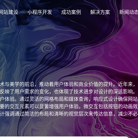
网站建设
小程序开发
成功案例
解决方案
新闻动
创意品牌型网站建设
解决方案
企业品牌高端网站设计
集团上市网站
最新签约
公司介绍
购物
公司
汇款
定制化视觉设计与互动策划方案
集团大企上市公司
Latest signing
致力于互联网品牌建设
实现
Comp
多种
响应式网站建设
术与美学的前沿，推动着用户体验和商业价值的提升。近年来，
芯片半导体网站建设解决方
新能源行业
适应各个终端设备网站
反映了用户需求的变化，也体现了技术进步对设计的深远影响。
案
案
户体验。通过灵活的网格布局和媒体查询，响应式设计确保网站
外贸出口网站
行业新闻
发展历程
企业
网站
要的交互元素可以显著增强用户体验。微交互包括按钮的动画效
外贸进出口网站开发
Industry information
一路走来感谢您的陪伴
创意
Websi
购物商城网站建设解决方案
品牌形象网
计强调通过简洁的布局和清晰的视觉层次来传达信息，减少不必
购物商城系统开发
符合现代用户快速获取信息的需求。动态内容和动画效果在网站设计
零售在线电子商务网站
态内容，使网站更加生动和吸引人。例如，滚动动画、视差滚动和
门户网站建设解决方案
营销型网站
智能技术，网站可以根据用户的浏览历史、地理位置和兴趣偏好