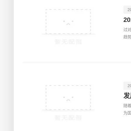
2
2
过对
趋势
上了
2
发
随
为
多