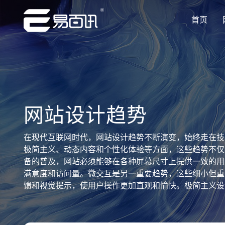
首页
让企业品牌价值更进一步
让企业品牌价值更进一步
让企业品牌价值更进一步
让企业品牌价值更进一步
让企业品牌价值更进一步
专注网站建设行业优质供应商
专注网站建设行业优质供应商
专注网站建设行业优质供应商
专注网站建设行业优质供应商
专注网站建设行业优质供应商
网站设计趋势
在现代互联网时代，网站设计趋势不断演变，始终走在技
极简主义、动态内容和个性化体验等方面，这些趋势不仅
备的普及，网站必须能够在各种屏幕尺寸上提供一致的用
满意度和访问量。微交互是另一重要趋势，这些细小但重
馈和视觉提示，使用户操作更加直观和愉快。极简主义设
仅提升了网站的美观度，还提高了加载速度和用户导航效率，
HTML5等技术，设计师可以创建丰富的视觉效果和动
化体验是提升用户粘性的重要手段，通过数据分析和人工