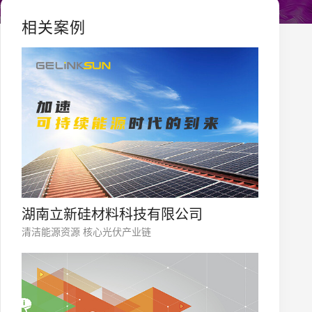
通过合理的色彩搭配和字体选择，能够影响用户的情感和
相关案例
论是视觉设计还是用户体验优化，网站的加载速度始终是
出率。围绕网站设计趋势的关键词展开讲解，不仅展示了
站。
湖南立新硅材料科技有限公司
清洁能源资源 核心光伏产业链
您的公司名称
名字