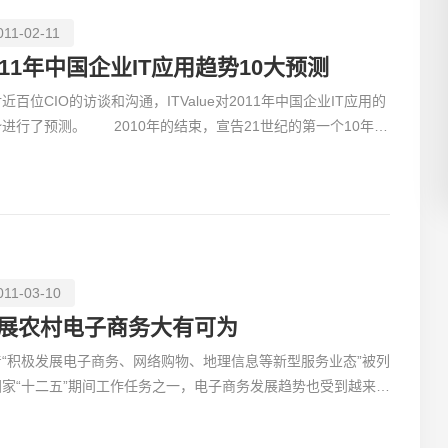
011-02-11
011年中国企业IT应用趋势10大预测
近百位CIO的访谈和沟通，ITValue对2011年中国企业IT应用的
创意品
进行了预测。 2010年的结束，宣告21世纪的第一个10年画
句号。过去的10年，是中国企业IT建设的黄金10年，大部
011-03-10
电商及
展农村电子商务大有可为
着“积极发展电子商务、网络购物、地理信息等新型服务业态”被列
国家“十二五”期间工作任务之一，电子商务发展趋势也受到越来越
人的关注。全国政协委员、致公党中央委员徐晓兰