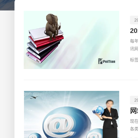
的满意度，还增加了用户在网站上的停留时间和转化率。
行为。明亮的色彩可以吸引注意力，柔和的色调则传递出
一个关键因素。通过优化图像、压缩代码和使用内容分发
2
当前网站设计的聚合数据信息，还为设计师和开发者提供
每
讯网
已
标签
2
现
各
具