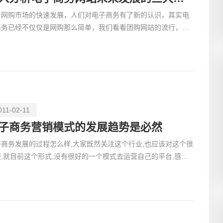
着网购市场的快速发展，人们对电子商务有了新的认识，其实电
商务已经不仅仅是网购那么简单，我们看看团购网站的流行，也
电子商务的一种。随着网络生活的不断延伸发展，电子商务
011-02-11
子商务营销模式的发展趋势是必然
子商务发展的过程怎么样,大家既然关注这个行业,也应该对这个很
楚,就目前这个形式,没有很好的一个模式去运营自己的平台,感觉
经是很难立足于电子商务这个汪洋之中,在这里，先和大