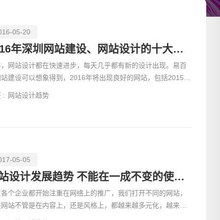
色彩心理学和排版艺术在网站设计中也扮演着重要角色，设计师
舒适和信任感，而合适的字体则能提高可读性和品牌识别度。无
网络（CDN），可以显著提升网站的加载速度，降低用户的跳
016-05-20
了丰富的灵感和实用的指导，助力他们打造出既美观又高效的网
2016年深圳网站建设、网站设计的十大趋势
年，网站设计都在快速进步，每天几乎都有新的设计出现。易百
站建设可以想象得到，2016年将出现良好的网站，包括2015年
经预测到的许多趋势。随着这些趋势在2016年左右实现，现
 :
网站设计趋势
017-05-05
请输入
网站设计发展趋势 不能在一成不变的使用老套路
在各个企业都开始注重在网络上的推广，我们打开不同的网站，
类网站不管是在内容上，还是风格上，都越来越多元化，越来越
有各自的特色