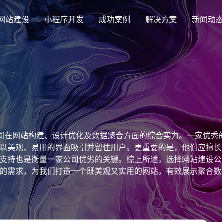
网站建设
小程序开发
成功案例
解决方案
新闻动
创意品牌型网站建设
解决方案
企业品牌高端网站设计
集团上市网站
最新签约
公司介绍
购物
公司
汇款
定制化视觉设计与互动策划方案
集团大企上市公司
Latest signing
致力于互联网品牌建设
实现
Comp
多种
响应式网站建设
公司在网站构建、设计优化及数据聚合方面的综合实力。一家优
芯片半导体网站建设解决方
新能源行业
适应各个终端设备网站
以美观、易用的界面吸引并留住用户。更重要的是，他们应擅长
案
案
支持也是衡量一家公司优劣的关键。综上所述，选择网站建设公
外贸出口网站
行业新闻
发展历程
企业
网站
的需求，为我们打造一个既美观又实用的网站，有效展示聚合数
外贸进出口网站开发
Industry information
一路走来感谢您的陪伴
创意
Websi
购物商城网站建设解决方案
品牌形象网
购物商城系统开发
零售在线电子商务网站
门户网站建设解决方案
营销型网站