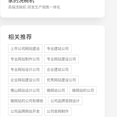
家的洗碗机
高端洗碗机 研发生产销售一体化
相关推荐
上市公司网站建设
专业建站公司
专业网站制作公司
专业网站建设公司
座机
0755-8296850
专业网站设计公司
企业建站公司
企业网站建设公司
优秀网站建设公司
手机
佛山网站设计公司
做网站公司
做网站的公司
133 1698 969
做网站的公司有哪些
公司品牌官网设计
公司品牌网站开发
公司官网制作