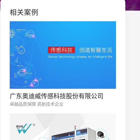
相关案例
广东奥迪威传感科技股份有限公司
卓越品质保障 高新技术企业
您的公司名称
名字