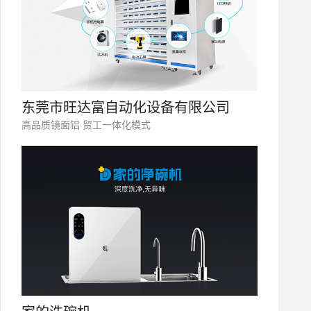
东莞市旺达富自动化设备有限公司
高品质镜面铝 贸工一体化模式
微信号