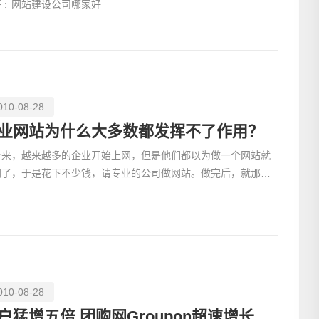
 :
网站建设公司哪家好
010-08-28
业网站为什么大多数都发挥不了作用？
年来，越来越多的企业开始上网，但是他们都以为做一个网站就
网了，于是花下不少钱，请专业的公司做网站。做完后，就那么
电话
放着，基本没起到啥作用。如此网站，可以说，数量不计其
010-08-28
户猛增五倍 团购网Groupon超速增长