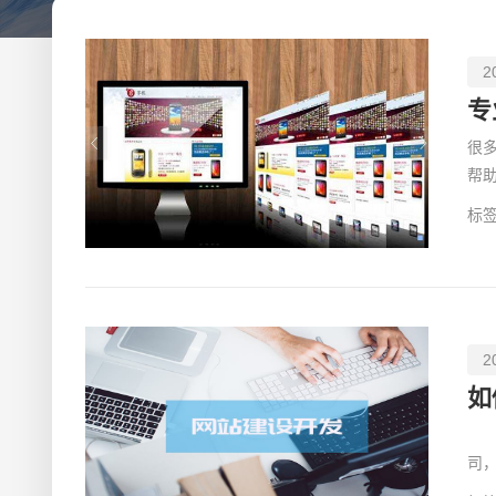
2
专
很
帮
来
标签
2
如
在
司
服