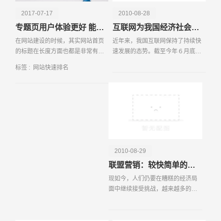
径、停留时间、点击率等数据的分析，我们可以深入了解用
2017-07-17
2010-08-28
户的需求和偏好，从而优化用户体验，提高用户黏性和转化
专题页用户体验更好 能够让网站快速得到好排名
互联网为我国经济社会发展提供了有力支撑
率。聚合数据信息还能够帮助我们识别和解决网站存在的问
在网站建设的时候，其实网站首页
近年来，我国互联网保持了持续快
题。例如，通过分析页面加载速度数据，我们可以发现哪些
的标题在长度方面也都是非常有限
速发展的态势。截至今年６月底，
页面加载较慢，从而采取相应的优化措施，提高网站的整体
的，通常情况下大家所看到的首页
我国网民规模已达４．２亿，互联
性能。通过分析跳出率数据，我们可以发现哪些页面内容不
标签 :
网站快速排名
标题所包含的关键词为三个到五个
网普及率达到了３１．８％，超过
够吸引人，从而进行内容调整，提高用户的停留时间和参与
之间，这时如果网站还想要获得更
世界平均水平；网站数量超过２７
度。聚合数据信息还能够帮助我们评估和调整SEO策略。
多的关键词流量，其实
９万个，ＩＰ地址达到
请输入您的公司名称
名字
通过定期监测和分析数据，我们可以及时发现和调整不合理
的SEO策略，确保网站始终处于最佳状态。网站快速排名
不仅需要高质量的内容和良好的用户体验，还需要充分利用
聚合数据信息进行科学的分析和优化。只有这样，我们才能
在激烈的网络竞争中占据一席之地，实现网站的快速排名和
2010-08-29
持续发展。
联盟营销：较快简单的网络赚钱方法
现如今，人们仍要在糟糕的经济局
面中继续接受挑战，越来越多的人
们想知道怎样才能通过网络快速获
得利润。现在，我们觉得是时候重
新审视我们之前提到过的主题：联