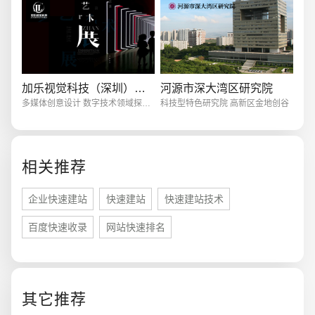
加乐视觉科技（深圳）有限公司
河源市深大湾区研究院
多媒体创意设计 数字技术领域探索者
科技型特色研究院 高新区金地创谷
相关推荐
企业快速建站
快速建站
快速建站技术
百度快速收录
网站快速排名
您的预算
1万-3万
3万-5万
5万-8万
其它推荐