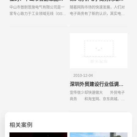
中山市普耐恩施电气有限公司是一
随着网购市场的快速发展，人们对
家专心致力于工业领域无线〔GSM
电子商务有了新的认识，其实电子
GPRS EDGE CDMA／TD EVDO
商务已经不仅仅是网购那么简单，
WCDMA)数据传输终端和GPS车载
我们看看团购网站的流行，也是电
终端、公交智能化终端，电力线故
子商务的一种。随着网络生活的不
障快速定位系统和部份电力设备
断延伸发展，电子商务
2010-12-04
创意品牌型网站
·
标准企业官网建设
·
外贸网
深圳外贸建设行业低调潜行中疯狂成长
宣传很少却快速做大 外贸电子
商务 和淘宝网、京东商城、当
当网这些明星企业合力捧热内贸电
子商务市场不同，外贸电子商务领
域的入局者一直在低调潜行。不
相关案例
过，外界关注不多并没有
电商及系统平台开发
·
微信小程序开发
·
年度