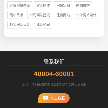
外贸网站建设
官网制作
网站定制
网站维护
网站改版
公司网站建设
建设网站
企业网站设计
外贸网站建设
建站公司
招标项目
联系我们
40004-60001
地址：深圳市福田区福华路322号文蔚大厦16B
人工客服