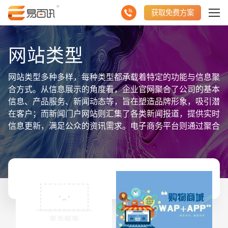
获取免费方案
网站类型
网站类型多种多样，每种类型都承载着特定的功能与信息聚
合方式。从信息展示的角度看，企业官网聚合了公司的基本
信息、产品服务、新闻动态等，旨在塑造品牌形象，吸引潜
在客户；而新闻门户网站则汇集了各类新闻报道，提供实时
信息更新，满足公众的资讯需求。电子商务平台则通过聚合
商品信息、交易数据等，为用户打造便捷的在线购物环境。
社交媒体网站则聚合了用户生成的内容，如图片、视频、状
态更新等，促进了人与人之间的交流与分享。此外，还有博
客、论坛、教育平台等多种类型的网站，它们各自以不同的
方式聚合并展示着丰富的数据信息。了解并掌握不同网站类
型的特点与聚合方式，对于有效设计、开发并运营网站，以
更好地服务于目标用户群体具有重要意义。