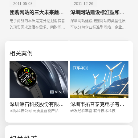
2011-05-03
2011-12-26
团购网站的三大未来趋势：区域细分 垂直化
深圳网站建设标准型和营销型的区别
电子商务的本质是充分挖掘消费者
深圳网站建设按照网站的类型性质
的现实需求及潜在需求，团购网站
可以分为企业标准型网站，企业营
作为不同类型电子商务网站的衍生
销型网站，行业门户型，国际商务
品种，将会越来越看重产品质量以
型，品牌形象型，购物商城型。那
创意品牌型网站
·
标准企业官网建设
·
外贸网
及消费者的用户体验。 电子商
为什么一个网站要分为这么多的类
相关案例
务的本质是充分挖掘
型呢?大家都是知道的
电商及系统平台开发
·
微信小程序开发
·
年度
深圳沸石科技股份有限公司
深圳市拓普泰克电子有限公司
国际科技公司 高质量智能产品
研发经验丰富 软件技术科技