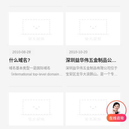
回归主题，
设计感，那怎么可能做出一个好的
网站呢？所以很多网页
2010-08-28
2010-10-20
什么域名?
深圳益华伟五金制品公司网站建设签约易百讯科技
域名基本类型一是国际域名
深圳益华伟五金制品有限公司位于
（international top-level domain-
宝安区龙华大浪鹊山。是一个专业
names，简称iTDs），也叫国际顶
制造各类型摄像机配套产品的企
级域名。这也是使用早也广泛的域
业，所开发的数十款摄像机支架系
名。例如表示工商企业的 com，表
列，款式新颖、豪华、大方，畅销
示网络提供商的 net，
海内外，本公司并具备多