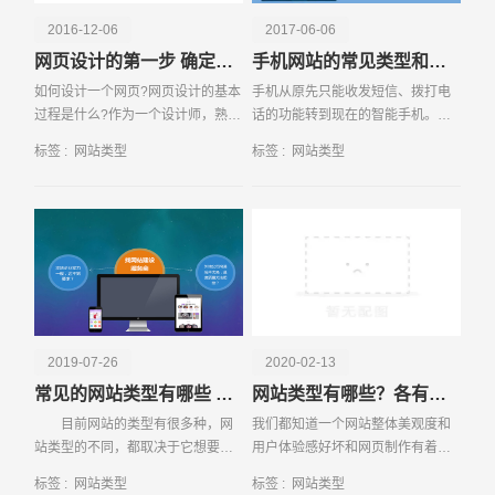
2016-12-06
2017-06-06
网页设计的第一步 确定网站类型
手机网站的常见类型和优势
如何设计一个网页?网页设计的基本
手机从原先只能收发短信、拨打电
过程是什么?作为一个设计师，熟悉
话的功能转到现在的智能手机。智
设计软件，网页设计能不能够做得
能手机可以说相当于一台小型、可
标签 :
网站类型
标签 :
网站类型
更好?许多人对设计的认知水平还只
随时携带的电脑。智能手机较大的
请输入您的公司名称
名字
是停留
特点就是能跟电脑一样可以上网。
于是，手机网站在近年
2019-07-26
2020-02-13
常见的网站类型有哪些 哪种更适合你
网站类型有哪些？各有什么特点？
目前网站的类型有很多种，网
我们都知道一个网站整体美观度和
站类型的不同，都取决于它想要实
用户体验感好坏和网页制作有着密
现的什么功能或效果来区分，或者
不可分的关系，而当下很多网页制
标签 :
网站类型
标签 :
网站类型
电话
微信号
是根据不同的行业来区分的。那么
作者只考虑网站基本需求而忽视了