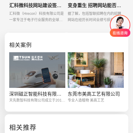
汇科微科技网站建设签约易百讯科技
变身重生 招聘网站能否迎来“第二春”
汇科微（Hrecon）科技有限公司是
据了解，包括智联招聘在内的招聘
一家专注于电子行业服务的全球领
网站在经历长时间业绩亏损后，都
先半导体产品增值服务商。代理的
已呈现明显回升态势。前程无忧在
产品广泛应用于仪器仪表、通讯网
经过2010年第四季度运营利润增长
络，工业控制及消费类电子产品等
86 2%后，近日又高调进军早已炙
相关案例
领域，并拥有较大的市
手可热的SNS，并与微博
创意品牌型网站
·
标准企业官网建设
·
外贸网
深圳磁正智能科技有限公司
东莞市美高工艺有限公司
天先数智科技有限公司成立于2011年、深圳磁正智能科技有限公司为其全资子公司。我们是一家专注于增量式磁栅（光栅）编码器系统、双码道绝对式磁栅编码器系统、纳米级电容传感器系统以及多类工业仪器仪表的研发、生产、销售及售后服务于一体的国家级高新技术企业。
专业人造植物 美高工艺
相关推荐