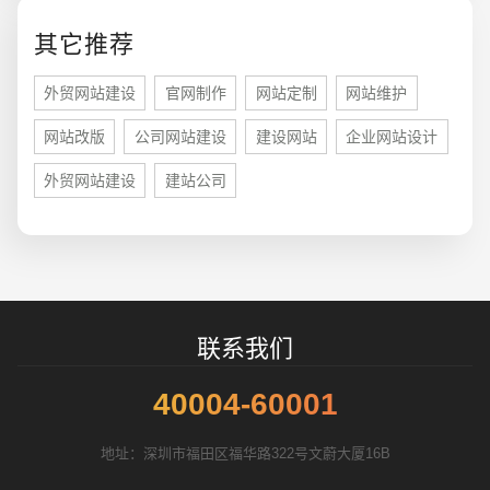
您的预算
1万-3万
3万-5万
5万-8万
其它推荐
外贸网站建设
官网制作
网站定制
网站维护
网站改版
公司网站建设
建设网站
企业网站设计
招标项目
外贸网站建设
建站公司
联系我们
40004-60001
地址：深圳市福田区福华路322号文蔚大厦16B