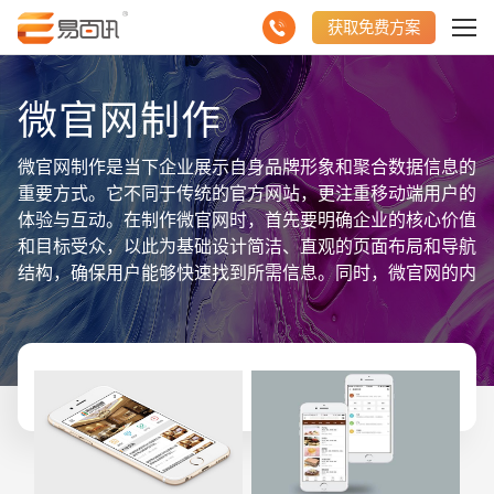
获取免费方案
微官网制作
微官网制作是当下企业展示自身品牌形象和聚合数据信息的
重要方式。它不同于传统的官方网站，更注重移动端用户的
体验与互动。在制作微官网时，首先要明确企业的核心价值
和目标受众，以此为基础设计简洁、直观的页面布局和导航
结构，确保用户能够快速找到所需信息。同时，微官网的内
容策划也至关重要，需要编写精炼、有吸引力的文案，配合
高质量的图片、视频等多媒体元素，全方位展示企业的产
品、服务及优势。为了增强用户的参与感和粘性，微官网还
可以融入在线咨询、预约、支付等功能模块，实现与用户的
即时互动。最终，通过微官网的有效推广和维护，企业能够
聚合更多的数据信息，提升品牌影响力，实现商业价值的最
大化。