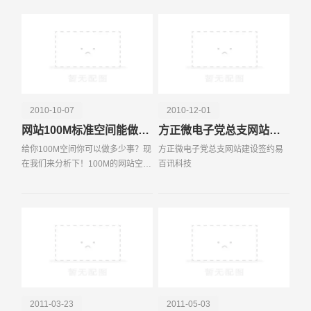
术开发更适合中国用户的产品。
这是关键。我们坚信，如果你眼中
只有钱，左眼看美金，
电话
微信号
2010-10-07
2010-12-01
网站100M标准空间能做多少事？
方正微电子党总支网站建设签约易百讯科技
给你100M空间你可以做多少事？现
方正微电子党总支网站建设签约易
在我们来分析下！100M的网站空间
百讯科技
到底能放多少内容？ 100M的空
间，就目前的存储设备来说，简直
微不足道。但
2011-03-23
2011-05-03