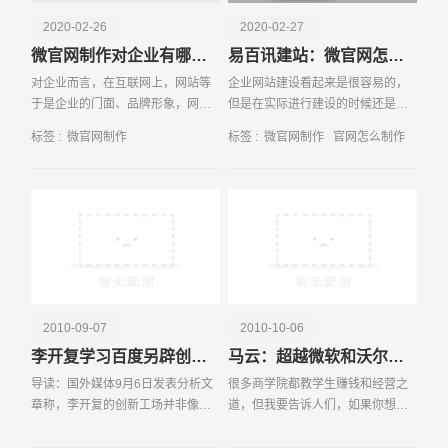
2020-02-26
2020-02-27
微官网制作对企业有哪些作用
易百讯建站：微官网怎么制作
对企业而言，在互联网上，网站等
企业网站建设看起来是很容易的，
于是企业的门面、品牌形象，网站
但是在实际进行建设的时候还是有
设计的好坏对访问者的第一印象而
很多需要我们注意的方面，不仅仅
标签 :
微官网制作
标签 :
微官网制作
官网怎么制作
言，客户浏览很舒适，还能迅速找
是从愿景的角度来了解，还需要考
到答案，无论对搜索引擎排名，还
虑到优化部分，同时营销以及后期
是客户转化率来讲，是
可能会有的转型部分也
请输入您的公司名称
名字
2010-09-07
2010-10-06
李开复学习百度另辟创新路 直指中国手机用户
马云：超越微软和沃尔玛是阿里的使命
导读：国外媒体9月6日发表分析文
很多商学院都教学生赚钱和经营之
章称，李开复的创新工场并非像谷
道，但我要告诉人们，如果你想开
歌、微软那样以引领技术潮流为目
公司，你必须先有价值观，即懂得
标，而是向百度学习，利用现有技
如何为人们服务，如何帮助人们，