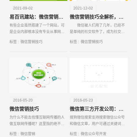
2021-09-02
2021-12-02
易百讯建站：微信营销技巧有哪些
微信营销技巧全解析，怎么实现价值最大化
有些企业虽然搭建了一个网站，可
微信被人们用了几年，已经不
是企业内部根本没有专业从事网站
是单纯的社交软件了，成为社交主
运营的人员。这时，一些企业就会
流APP，从原来的单纯联系，发展
标签 :
微信营销技巧
标签 :
微信营销技巧
选择网站代运营，交给专业的网站
成为现在成为一个平台，一种和我
运营公司来负责。对于初次接触网
们息息相关
站代运营的企业而言，
请输入您的公司名称
名字
2016-05-20
2016-05-23
微信营销技巧
微信第三方开发公司：微信公众号搜索排名九大规则
为什么不能去找懂互联网传播的人
搜狗微信搜索支持搜索微信公众号
做互联网传播呢？这里指的绝不是
和微信文章，用户可通过关键词搜
那些微信营销大师们。 线上传播者
索相关的微信公众号，或者是微信
标签 :
微信营销
标签 :
微信公众号开发
高枕无忧吗？事实上，他们也需要
公众号推送的文章；那么有搜索就