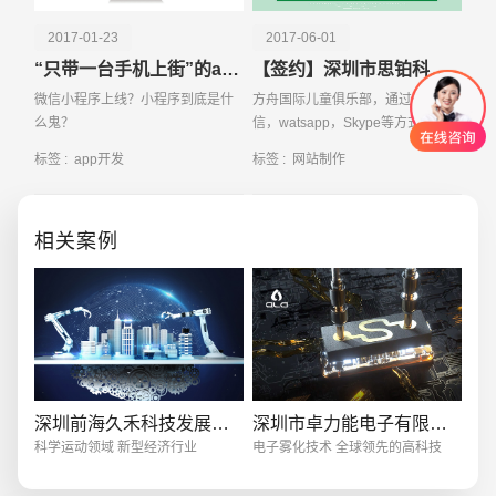
2017-01-23
2017-06-01
“只带一台手机上街”的app生活模式 你造吗？
【签约】深圳市思铂科技有限公司网站设计
微信小程序上线？小程序到底是什
方舟国际儿童俱乐部，通过QQ，微
么鬼？
信，watsapp，Skype等方式互相学
习，热情欢迎的家庭基地，交流交
标签 :
app开发
标签 :
网站制作
流和信息。我们新的学习方式激发
了成长和发现，而我们的传统和进
步相结合的创意课程则
相关案例
创意品牌型网站
·
标准企业官网建设
·
外贸网
深圳前海久禾科技发展有限公司
深圳市卓力能电子有限公司
科学运动领域 新型经济行业
电子雾化技术 全球领先的高科技