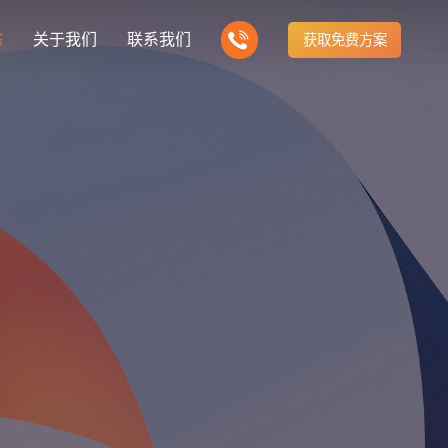
态
关于我们
联系我们
获取免费方案
企业营销型网站建设
我们的产品
营销推广转化获客网站
商城网站
新闻
方式
行业门户网站
建站知识
公司团队
多样化产品总有一个满足你的需求
电子商务化运营
any news
付款方式方便快捷
行业门户网站平台开发
Website building knowledge
我们的团队协作精神
网站建设定制改版
网站建设解决方
政府网站建设解决方案
定制化网站建设改版方案
品牌官网
设计
企业营销网站
网站观点
品牌型网站建设
te Design
营销型网站建力企业公信力
Website viewpoint
站建设解决方案
外贸网站建设解决方案
手机微信网站建设
移动手机互联网站开发
建设解决方案
企业网站建设解决方案