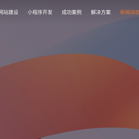
网站建设
小程序开发
成功案例
解决方案
新闻动
创意品牌型网站建设
解决方案
企业品牌高端网站设计
集团上市网站
最新签约
公司介绍
购物
公司
汇款
定制化视觉设计与互动策划方案
集团大企上市公司
Latest signing
致力于互联网品牌建设
实现
Comp
多种
响应式网站建设
芯片半导体网站建设解决方
新能源行业
适应各个终端设备网站
案
案
外贸出口网站
行业新闻
发展历程
企业
网站
外贸进出口网站开发
Industry information
一路走来感谢您的陪伴
创意
Websi
购物商城网站建设解决方案
品牌形象网
购物商城系统开发
零售在线电子商务网站
门户网站建设解决方案
营销型网站