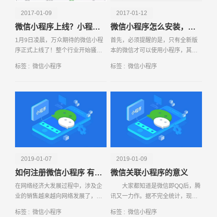
2017-01-09
2017-01-12
微信小程序上线？小程序到底是什么？
微信小程序怎么安装，在哪里找？
1月9日凌晨，万众期待的微信小程
首先，必须提醒的是，只有全新版
序正式上线了！整个行业开始骚动
本的微信才可以使用小程序，其他
起来，甚至有人说小程序是可以手
老版本是看不到的！所以，赶紧先
标签 :
微信小程序
标签 :
微信小程序
撕百度，脚踹阿里 听起来似乎有点
把你的微信更新至iOS6 5 3版本或
神奇
Android6
请输入您的公司名称
名字
2019-01-07
2019-01-09
如何注册微信小程序 有哪些注意事项
微信关联小程序的意义
在网络经济大发展过程中，涉及企
大家都知道是微信即QQ后，腾
业的销售越来越向网络发展了，可
讯又一力作。据不完全统计，现在
以说离开了网络企业的销售就可能
国人的手机中，都安装有微信。而
标签 :
微信小程序
标签 :
微信小程序
遇到瓶颈，因此越来越多的企业就
微信关联小程序更加方便了人们的