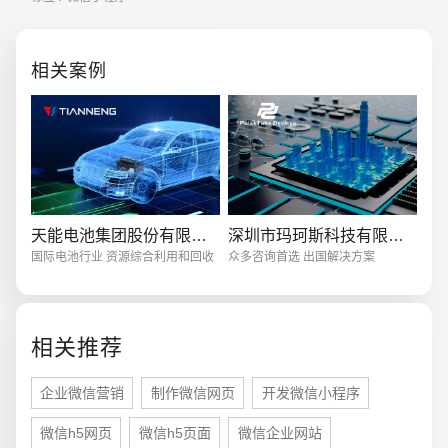
的喜爱，毕竟她可谓是实现了真正
的触手可及
创意品牌型网站
·
标准企业官网建设
·
外贸网
相关案例
电商及系统平台开发
·
微信小程序开发
·
年度
天能电池集团股份有限公司
深圳市玛珂斯科技有限公司
国际电池行业 资源综合利用和回收
众多咨询首选 出国解决方案
相关推荐
企业微信营销
制作微信网页
开发微信小程序
微信h5网页
微信h5页面
微信企业网站