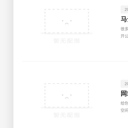
2
马
很
开
们
2
网
给你
空
简