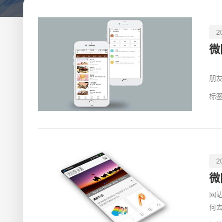
2
微
什
朋
息
标签
2
微
网
何
者