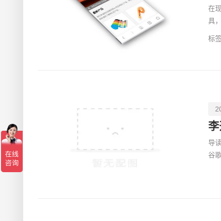
在
具
单
标签
2
导
谷
有