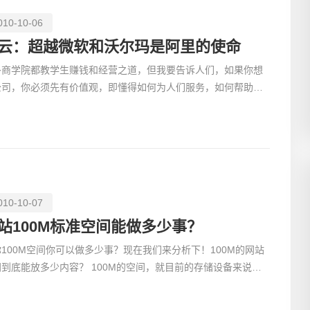
010-10-06
云：超越微软和沃尔玛是阿里的使命
多商学院都教学生赚钱和经营之道，但我要告诉人们，如果你想
创意品
公司，你必须先有价值观，即懂得如何为人们服务，如何帮助人
，这是关键。我们坚信，如果你眼中只有钱，左眼看美金，
010-10-07
电商及
站100M标准空间能做多少事？
100M空间你可以做多少事？现在我们来分析下！100M的网站
间到底能放多少内容？ 100M的空间，就目前的存储设备来说，
直微不足道。但