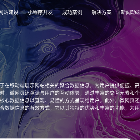
网站建设
小程序开发
成功案例
解决方案
新闻动
创意品牌型网站建设
解决方案
企业品牌高端网站设计
集团上市网站
最新签约
公司介绍
购物
公司
汇款
定制化视觉设计与互动策划方案
集团大企上市公司
Latest signing
致力于互联网品牌建设
实现
Comp
多种
响应式网站建设
于在移动端展示网站相关的聚合数据信息，为用户提供便捷、高
芯片半导体网站建设解决方
新能源行业
适应各个终端设备网站
时，微网页还强调与用户的互动体验，通过丰富的交互元素和个
案
案
核心数据信息以直观、易懂的方式呈现给用户。此外，微网页还
外贸出口网站
行业新闻
发展历程
企业
网站
合数据信息的有效方式，它以其独特的优势和丰富的功能，为用
外贸进出口网站开发
Industry information
一路走来感谢您的陪伴
创意
Websi
购物商城网站建设解决方案
品牌形象网
购物商城系统开发
零售在线电子商务网站
门户网站建设解决方案
营销型网站