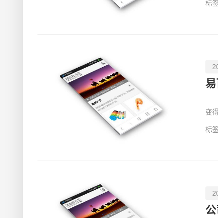
标签
2
易
先
变
页
标签
2
公