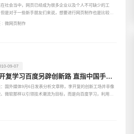
现在社会当中，网页已经成为很多企业以及个人不可缺少的工
，但是对于一些新手朋友们来说，想要进行网页制作也是比较简
的，只需要按照相应的步骤来进行制作就可以了，下面小编就
 :
微网页制作
010-09-07
李开复学习百度另辟创新路 直指中国手机用户
读：国外媒体9月6日发表分析文章称，李开复的创新工场并非像
歌、微软那样以引领技术潮流为目标，而是向百度学习，利用现
技术开发更适合中国用户的产品。