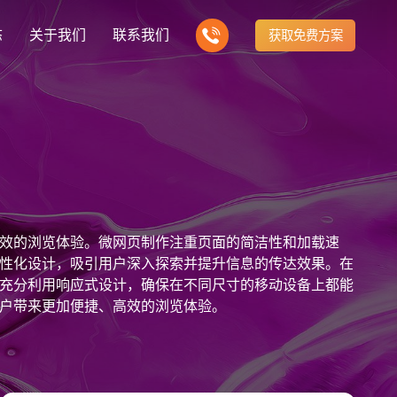
态
关于我们
联系我们
获取免费方案
企业营销型网站建设
我们的产品
营销推广转化获客网站
商城网站
新闻
方式
行业门户网站
建站知识
公司团队
多样化产品总有一个满足你的需求
电子商务化运营
any news
付款方式方便快捷
行业门户网站平台开发
Website building knowledge
我们的团队协作精神
网站建设定制改版
效的浏览体验。微网页制作注重页面的简洁性和加载速
网站建设解决方
政府网站建设解决方案
定制化网站建设改版方案
性化设计，吸引用户深入探索并提升信息的传达效果。在
充分利用响应式设计，确保在不同尺寸的移动设备上都能
品牌官网
设计
企业营销网站
网站观点
户带来更加便捷、高效的浏览体验。
品牌型网站建设
te Design
营销型网站建力企业公信力
Website viewpoint
站建设解决方案
外贸网站建设解决方案
手机微信网站建设
移动手机互联网站开发
建设解决方案
企业网站建设解决方案