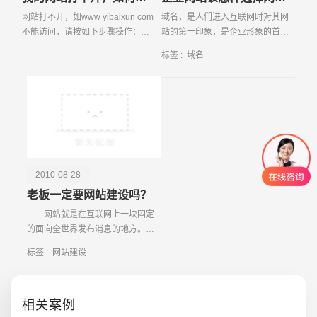
网站打不开，如www yibaixun com
域名，是人们进入互联网时对其网
不能访问，请按如下步骤操作：
站的第一印象，是企业形象的首要
一、 ping www yibaixun com
展示，跟企业的品牌是一个效应
标签 :
域名
如果ping不通，那么是域名解析没
的。如果企业的域名能做到简洁明
有生效或者解析有误。如果是解析
了、好记而又含义深刻的话，能在
没有生效，那么请等
第一时间吸引客户。
2010-08-28
老板一定要网站建设吗？
网站就是在互联网上一块固定
的面向全世界发布消息的地方。它
由域名和网站空间构成。衡量一个
标签 :
网站建设
网站的性能通常从网站空间大小、
网站位置、网站打开速度、网站软
件配置、网站提供服务
相关案例