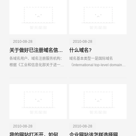
信息化社会，融入国
2010-08-28
2010-08-28
关于做好已注册域名信息核对工作的通告
什么域名?
电话
微信号
各域名用户、域名注册服务机构：
域名基本类型一是国际域名
根据《工业和信息化部关于进一步
（international top-level domain-
深入整治手机淫秽色情专项行动工
names，简称iTDs），也叫国际顶
作方案》（工信部电管【2009】
级域名。这也是使用早也广泛的域
672号）文件要求，自2010年1月
名。例如表示工商企业的 com，表
“严格落实域名注册申
示网络提供商的 net，
2010-08-28
2010-08-28
我的网站打不开，如何处理?
企业网站该怎样选择网站域名？