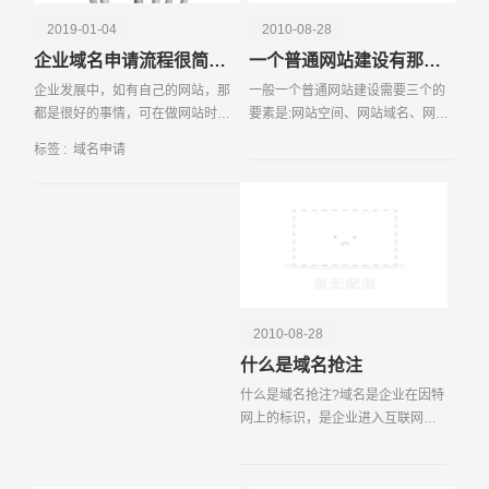
2019-01-04
2010-08-28
企业域名申请流程很简单 只需这三步
一个普通网站建设有那些内容?
企业发展中，如有自己的网站，那
一般一个普通网站建设需要三个的
都是很好的事情，可在做网站时，
要素是:网站空间、网站域名、网站
做个什么样的网站类型来宣传业
程序。一、 网站空间 网站空间是用
标签 :
域名申请
务，可以选择公司类型的，也可以
来存储网站代码和网站内容的，如
选择个人类型的网站来展示。对没
图片、文字等。空间有大小限制如
什么建站经验的人或企业
50M、100M直至4G
请输入您的公司名称
名字
2010-08-28
什么是域名抢注
什么是域名抢注?域名是企业在因特
网上的标识，是企业进入互联网，
网络用户访问和联络企业的唯一途
径，它不仅可以有效保护企业的公
众形象和无形资产;而且是企业迈入