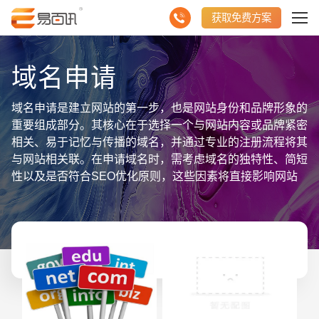
获取免费方案
域名申请
域名申请是建立网站的第一步，也是网站身份和品牌形象的
重要组成部分。其核心在于选择一个与网站内容或品牌紧密
相关、易于记忆与传播的域名，并通过专业的注册流程将其
与网站相关联。在申请域名时，需考虑域名的独特性、简短
性以及是否符合SEO优化原则，这些因素将直接影响网站
的可见性和流量。同时，了解不同域名后缀的含义和适用场
景也很重要，以确保选择的域名既符合网站定位，又能有效
传达信息。申请域名还需关注域名的安全性，选择可靠的注
册商，并进行定期的域名管理和续费，以保障网站的长期稳
定运行。总之，域名申请是建立网站的基础环节，通过聚合
并考虑多方面因素，选择一个合适的域名，将为网站的成功
打下坚实的基础。