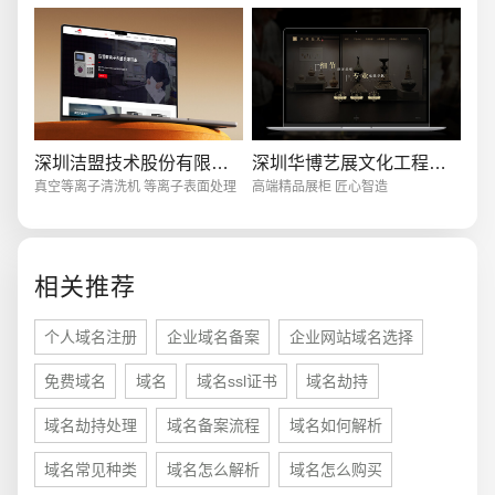
创意品牌型网站
·
标准企业官网建设
·
外贸网
深圳洁盟技术股份有限公司
深圳华博艺展文化工程有限公司
真空等离子清洗机 等离子表面处理
高端精品展柜 匠心智造
电商及系统平台开发
·
微信小程序开发
·
年度
相关推荐
个人域名注册
企业域名备案
企业网站域名选择
免费域名
域名
域名ssl证书
域名劫持
域名劫持处理
域名备案流程
域名如何解析
域名常见种类
域名怎么解析
域名怎么购买