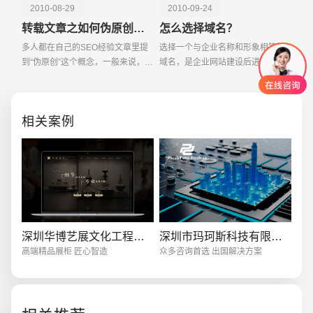
2010-08-29
2010-09-24
转载文章之如何伪原创处理？
怎么选择域名？
多人都在自己的SEO经验文章里提
选择一个与企业名称和形象相符的
到“伪原创”这个概念，一般来说，无
域名，是企业网站建设后进行网络
非是改改标题之类的小技巧，但怎
营销的前提。由于域名具有惟一
么改才能让搜索引擎认为是新原创
性，一个域名一旦注册成功，任何
文章，这里面可是有些门道的哦。
其他机构都无法注册相同的域名。
相关案例
今天就给大家来聊
因此，域名是企业重要的
创意品牌型网站
·
标准企业官网建设
·
外贸网
深圳华博艺展文化工程有限公司
深圳市玛珂斯科技有限公司
高端精品展柜 匠心智造
众多咨询首选 出国解决方案