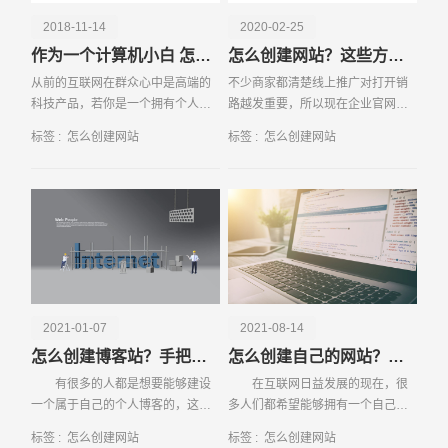
2018-11-14
2020-02-25
作为一个计算机小白 怎么创建网站
怎么创建网站？这些方面需知晓！
从前的互联网在群众心中是高端的
不少商家都清楚线上推广对打开销
科技产品，若你是一个拥有个人网
路越发重要，所以现在企业官网成
站的站长，还能获得别人艳羡和尊
了企业品牌和产品展示平台，而这
标签 :
怎么创建网站
标签 :
怎么创建网站
重的目光。而现在互联网科技的发
其中又以移动端网站建设发挥十分
展，让每个人都实现了拥有自己个
积极的正面作用。那么，在进行移
人网站的梦想。所以，
动端网站建设要注意哪
请输入您的公司名称
名字
2021-01-07
2021-08-14
怎么创建博客站？手把手教你创建网站
怎么创建自己的网站？这些事项一定要知晓！
有很多的人都是想要能够建设
在互联网日益发展的现在，很
一个属于自己的个人博客的，这样
多人们都希望能够拥有一个自己网
的话就在网络世界中拥有了自己的
站，并且通过网站来赚取相关的利
标签 :
怎么创建网站
标签 :
怎么创建网站
一小片天地，可以与众多网友分享
润，因为网站不仅能够实现赚钱的