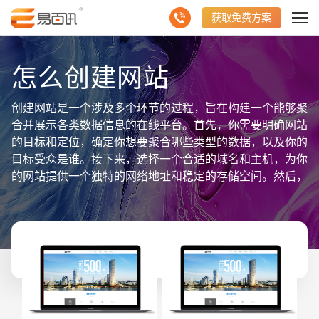
获取免费方案
怎么创建网站
创建网站是一个涉及多个环节的过程，旨在构建一个能够聚
合并展示各类数据信息的在线平台。首先，你需要明确网站
的目标和定位，确定你想要聚合哪些类型的数据，以及你的
目标受众是谁。接下来，选择一个合适的域名和主机，为你
的网站提供一个独特的网络地址和稳定的存储空间。然后，
利用网站构建工具或编写代码来设计网站的布局、导航和功
能，确保用户能够轻松地浏览和查找信息。在网站开发过程
中，注重数据的聚合与展示，运用数据库和API接口等技术
手段，将各类数据信息整合到网站上，并以直观的方式呈现
给用户。最后，进行网站的测试和上线，确保所有功能正常
运行，并开始不断地更新和维护网站内容，以保持网站的活
跃性和吸引力。