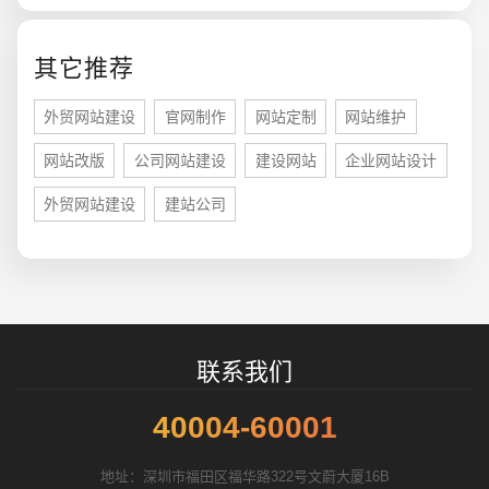
您的预算
1万-3万
3万-5万
5万-8万
其它推荐
外贸网站建设
官网制作
网站定制
网站维护
网站改版
公司网站建设
建设网站
企业网站设计
招标项目
外贸网站建设
建站公司
联系我们
40004-60001
地址：深圳市福田区福华路322号文蔚大厦16B