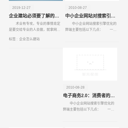
进行全面测试，确保各项功能正常运行，无错误和漏洞。根
2019-12-27
2010-08-27
据测试反馈进行必要的优化调整。 上线与推广：完成网站
企业建站必须要了解的几个注意事项！
中小企业网站对搜索引擎优化存在的弊端
备案和域名解析后，将网站正式上线。通过搜索引擎优化、
术业有专攻，专业的事情肯定
中小企业网站搜索引擎优化的
社交媒体宣传、广告投放等多种方式进行推广，吸引更多用
是要交给专业的人去做，就拿网站
弊端主要包括以下几点： 一、
户访问。 持续维护与更新：网站上线后需定期更新内容、
建设来说，大部分企业是没有网站
盲目追求美观，在页面内出现了过
修复bug、优化性能，确保网站始终保持最佳状态。同时，
标签 :
企业怎么建站
建设团队，当他们对网站有需求
多的动画和图片 1、 很多网
利用网站分析工具收集用户行为数据，为后续优化提供依
时，肯定是要
站，因为企
据。 通过以上步骤，企业可以构建一个符合自身需求、具
有吸引力的在线平台，为企业的发展提供有力支持。
请输入您的公司名称
名字
2010-08-28
电子商务2.0：消费者的革命
中小企业网站搜索引擎优化的
弊端主要包括以下几点： 一、
盲目追求美观，在页面内出现了过
多的动画和图片 1、 很多网
站，因为企业网站本身的内容比较