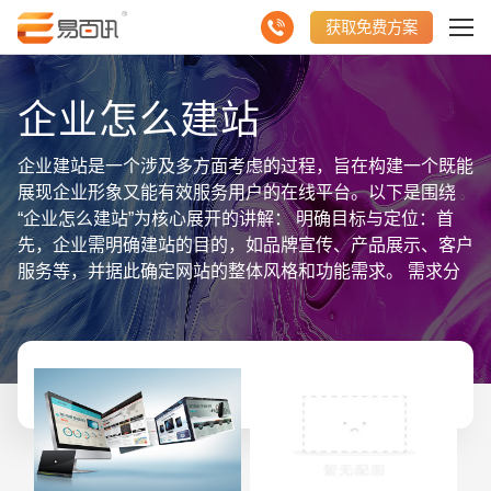
获取免费方案
企业怎么建站
企业建站是一个涉及多方面考虑的过程，旨在构建一个既能
展现企业形象又能有效服务用户的在线平台。以下是围绕
“企业怎么建站”为核心展开的讲解： 明确目标与定位：首
先，企业需明确建站的目的，如品牌宣传、产品展示、客户
服务等，并据此确定网站的整体风格和功能需求。 需求分
析与规划：深入分析目标受众的需求和行为习惯，结合市场
趋势，制定详细的网站规划，包括内容结构、功能模块、用
户体验设计等。 技术选型与开发：根据网站需求选择合适
的技术栈和开发工具，组建专业团队或委托专业建站公司进
行网站开发。注重网站的响应式设计、SEO优化和安全
性。 内容策划与填充：围绕网站目标和用户需求，策划并
撰写高质量的内容，包括文字、图片、视频等。确保内容既
符合企业形象又能吸引用户。 测试与优化：在网站上线前