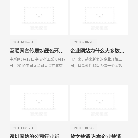
少，好多网站采取了通
2010-08-28
2010-08-28
互联网宣传是对绿色环保事业的良好支持
企业网站为什么大多数都发挥不了作用？
电话
微信号
中新网8月17日电(记者王槊)8月17
几年来，越来越多的企业开始上
日，2010中国互联网大会在北京举
网，但是他们都以为做一个网站就
行。会议期间，腾讯公司总裁刘炽
上网了，于是花下不少钱，请专业
平对中新网记者表示，互联网企业
的公司做网站。做完后，就那么的
利用自身的传播力量对绿色环保事
放着，基本没起到啥作用。如此网
业多支持，多宣传，就
站，可以说，数量不计其
2010-08-28
2010-08-28
深圳网站络公司行业新闻之美国中小型企业广告支出水平处于较高层次
软文营销 汽车企业营销新模式