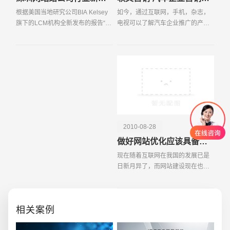
根据美国当地研究公司BIA Kelsey
如今，通过互联网，手机，杂志，
旗下的LCM机构全新发布的报告“中
电视可以了解汽车企业推广的产
小型企业的广告支出研究”显示，高
品，软文营销也被汽车企业当做是
消费的中小型企业广告客户平均使
一种营销方式。如阿文营销被看作
用6 5 个不同的媒体进行跨媒体宣
为汽车营销模式的创新，它不仅让
传，而更多的中小
消费者能以较快的速度获
2010-08-28
做好网站优化应该具备的知识和技巧
现在随着互联网在我国的发展已是
日新月异了，而网站建设现在也成
为成了诸多企业以及个人的一个热
门话题，每个人都想把自己的商品
通过网络让更多的人知道，让自己
相关案例
的品牌通过网络的形式