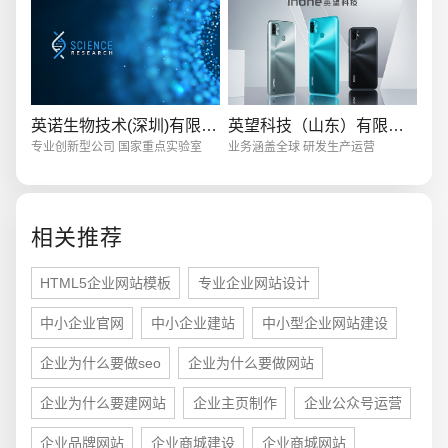
创意品牌型网站
·
标准企业官网建设
·
外贸网
英诺生物技术(深圳)有限公司
英望科技（山东）有限公司
专业创新型公司 国家重点实验室
业务涵盖全球 研发生产运营
电商及系统平台开发
·
微信小程序开发
·
年度
相关推荐
HTML5企业网站模板
专业企业网站设计
中小企业官网
中小企业建站
中小型企业网站建设
企业为什么要做seo
企业为什么要做网站
企业为什么要建网站
企业主页制作
企业公众号运营
企业品牌网站
企业商城建设
企业商城网站