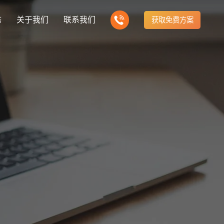
态
关于我们
联系我们
获取免费方案
企业营销型网站建设
新闻
我们的产品
建站知识
营销推广转化获客网站
商城网站
方式
行业门户网站
公司团队
ny news
多样化产品总有一个满足你的需求
Website building knowledge
电子商务化运营
付款方式方便快捷
行业门户网站平台开发
我们的团队协作精神
网站建设定制改版
建设解决方案
门户网站建设解决方案
定制化网站建设改版方案
推广
网站设计
计与效果分析
能及时、准确、动态地更新
品牌官网
企业营销网站
e optimization
Website Design
品牌型网站建设
营销型网站建力企业公信力
站建设解决方案
购物商城网站建设解决方案
手机微信网站建设
构先进的优点
方便快捷购物车、购物指南
移动手机互联网站开发
网站建设解决方
芯片半导体网站建设解决方