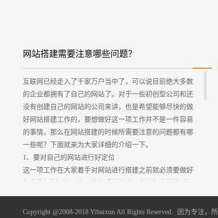
网站搭建需要注意哪些问题？
互联网已经走入了千家万户当中了，可以说目前绝大多数
的企业都拥有了自己的网站了。对于一些初创型公司和还
没有创建自己的网站的公司来讲，也是希望能够尽快的做
好网站搭建工作的，要想做好这一项工作并不是一件容易
的事情。那么在网站搭建的时候所需要注意的问题都有哪
一些呢？下面就来为大家详细的介绍一下。
1、要对自己的网站进行好定位
这一项工作在大家着手对网站进行搭建之前就必须要做好
相应的规划工作。有一些新手站长由于在进行建站的时候
没有做好前期的准备工作，没有明确的对自己的网站有一
个定位，而是盲目的进行这一项工作，同时又去盲目的模
Copyright @2008-2018 Yibaixun All Rights Reserved. 因为