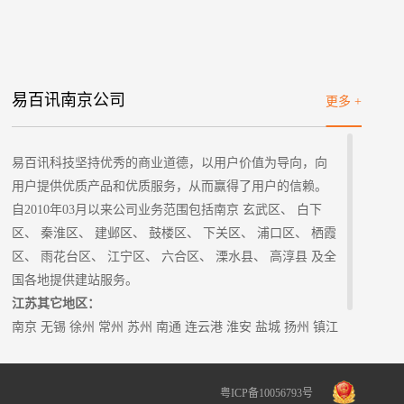
易百讯南京公司
更多 +
易百讯科技坚持优秀的商业道德，以用户价值为导向，向
用户提供优质产品和优质服务，从而赢得了用户的信赖。
自2010年03月以来公司业务范围包括南京 玄武区、 白下
区、 秦淮区、 建邺区、 鼓楼区、 下关区、 浦口区、 栖霞
区、 雨花台区、 江宁区、 六合区、 溧水县、 高淳县 及全
国各地提供建站服务。
江苏其它地区：
南京
无锡
徐州
常州
苏州
南通
连云港 淮安 盐城 扬州 镇江
泰州
宿迁
粤ICP备10056793号