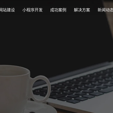
网站建设
小程序开发
成功案例
解决方案
新闻动
创意品牌型网站建设
解决方案
最新签约
公司
企业品牌高端网站设计
集团上市网站
公司介绍
购物
汇款
定制化视觉设计与互动策划方案
Latest signing
Compa
集团大企上市公司
致力于互联网品牌建设
实现
多种
响应式网站建设
企业网站建设解决方案
营销型网站
适应各个终端设备网站
行业新闻
网站
更贴身、易落地、高性价比
可精准流量统
外贸出口网站
发展历程
企业
Industry information
Websit
外贸进出口网站开发
一路走来感谢您的陪伴
创意
外贸网站建设解决方案
品牌形象网
购物商城系统开发
视觉、功能系统，展示产品
操作方便、结
零售在线电子商务网站
网站观点
政府网站建设解决方案
新能源行业