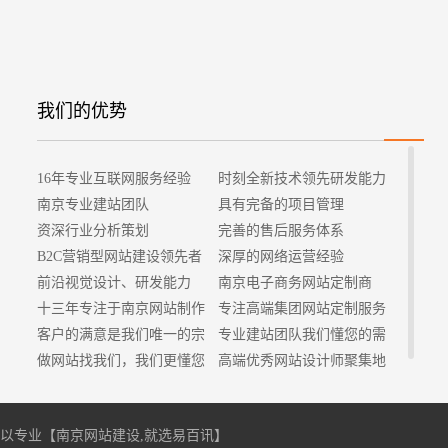
我们的优势
16年专业互联网服务经验
时刻全新技术领先研发能力
南京专业建站团队
具有完备的项目管理
资深行业分析策划
完善的售后服务体系
B2C营销型网站建设领先者
深厚的网络运营经验
前沿视觉设计、研发能力
南京电子商务网站定制商
十三年专注于南京网站制作
专注高端集团网站定制服务
客户的满意是我们唯一的宗
专业建站团队我们懂您的需
旨
做网站找我们，我们更懂您
求
高端优秀网站设计师聚集地
专注，所以专业【
南京网站建设
,就选易百讯】