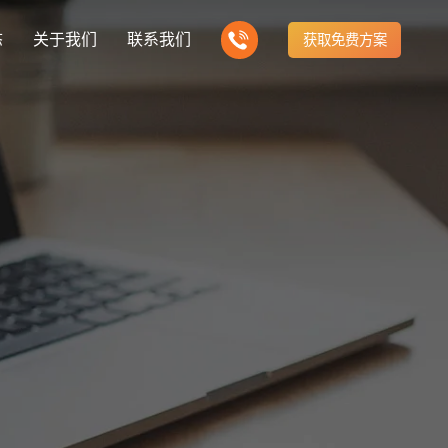
态
关于我们
联系我们
获取免费方案
企业营销型网站建设
新闻
我们的产品
建站知识
营销推广转化获客网站
商城网站
方式
行业门户网站
公司团队
ny news
多样化产品总有一个满足你的需求
Website building knowledge
电子商务化运营
付款方式方便快捷
行业门户网站平台开发
我们的团队协作精神
网站建设定制改版
建设解决方案
门户网站建设解决方案
定制化网站建设改版方案
推广
网站设计
计与效果分析
能及时、准确、动态地更新
品牌官网
企业营销网站
e optimization
Website Design
品牌型网站建设
营销型网站建力企业公信力
站建设解决方案
购物商城网站建设解决方案
手机微信网站建设
构先进的优点
方便快捷购物车、购物指南
移动手机互联网站开发
网站建设解决方
芯片半导体网站建设解决方