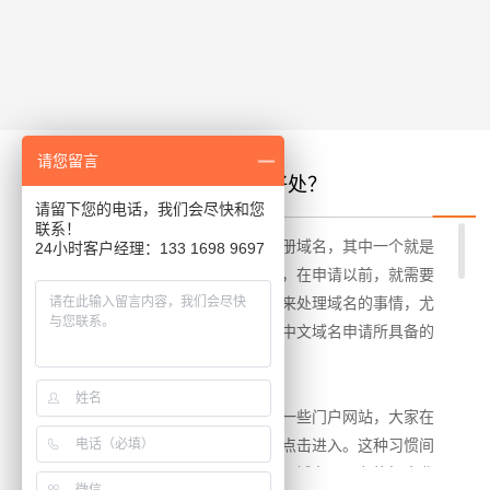
请您留言
进行中文域名申请有什么好处？
请留下您的电话，我们会尽快和您
联系！
在搭建网站时，肯定需要来申请注册域名，其中一个就是
24小时客户经理：133 1698 9697
中文域名申请，对于这个申请的话，在申请以前，就需要
了解清楚申请时的好处，才能更好来处理域名的事情，尤
其是中文域名申请，那就详细讲解中文域名申请所具备的
好处都表现于什么地方？
1、符合大众的输入习惯
就算大家所熟悉的阿里巴巴等一些门户网站，大家在
访问期间，会直接检索中文，接着点击进入。这种习惯间
接导致百度非常发达，利用中文国际域名，网友能把企业