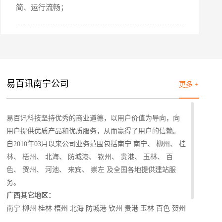
简、运行流畅；
预算
1万-3万
3万-5万
5万-8万
8万以上
易百讯南宁公司
更多 +
标项目
易百讯科技坚持优秀的商业道德，以用户价值为导向，向
用户提供优质产品和优质服务，从而赢得了用户的信赖。
自2010年03月以来公司业务范围包括南宁 南宁、 柳州、 桂
林、 梧州、 北海、 防城港、 钦州、 贵港、 玉林、 百
色、 贺州、 河池、 来宾、 崇左 及全国各地提供建站服
务。
广西其它地区：
南宁
柳州 桂林 梧州 北海 防城港 钦州 贵港 玉林 百色 贺州
河池 来宾 崇左