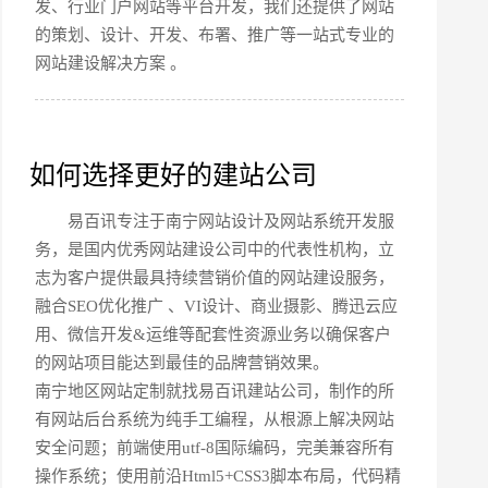
0755-829685
发、行业门户网站等平台开发，我们还提供了网站
的策划、设计、开发、布署、推广等一站式专业的
网站建设解决方案 。
手机
133 1698 969
如何选择更好的建站公司
牌型网站
·
标准企业官网建设
·
外贸网站设计
·
易百讯专注于南宁网站设计及网站系统开发服
务，是国内优秀网站建设公司中的代表性机构，立
志为客户提供最具持续营销价值的网站建设服务，
融合SEO优化推广 、VI设计、商业摄影、腾迅云应
系统平台开发
·
微信小程序开发
·
年度运维服务
用、微信开发&运维等配套性资源业务以确保客户
的网站项目能达到最佳的品牌营销效果。
南宁地区网站定制就找易百讯建站公司，制作的所
有网站后台系统为纯手工编程，从根源上解决网站
安全问题；前端使用utf-8国际编码，完美兼容所有
操作系统；使用前沿Html5+CSS3脚本布局，代码精