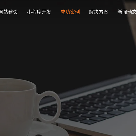
网站建设
小程序开发
成功案例
解决方案
新闻动
创意品牌型网站建设
解决方案
最新签约
公司
企业品牌高端网站设计
集团上市网站
公司介绍
购物
汇款
定制化视觉设计与互动策划方案
Latest signing
Compa
集团大企上市公司
致力于互联网品牌建设
实现
多种
响应式网站建设
企业网站建设解决方案
营销型网站
适应各个终端设备网站
行业新闻
网站
更贴身、易落地、高性价比
可精准流量统
外贸出口网站
发展历程
企业
Industry information
Websit
外贸进出口网站开发
一路走来感谢您的陪伴
创意
外贸网站建设解决方案
品牌形象网
购物商城系统开发
视觉、功能系统，展示产品
操作方便、结
零售在线电子商务网站
网站观点
政府网站建设解决方案
新能源行业