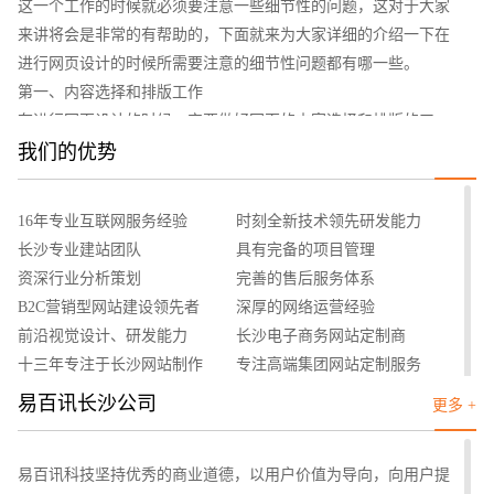
这一个工作的时候就必须要注意一些细节性的问题，这对于大家
来讲将会是非常的有帮助的，下面就来为大家详细的介绍一下在
进行网页设计的时候所需要注意的细节性问题都有哪一些。
第一、内容选择和排版工作
在进行网页设计的时候一定要做好网页的内容选择和排版的工
作，这是非常重要的两个方面。其实从总体上面来讲，内容的选
我们的优势
招标项目
择更多的可以堪称是一种运营工作，不过需要注意的一点是网站
的主题是在网站建设的初期就确定好了的，因此在日后的运营和
16年专业互联网服务经验
时刻全新技术领先研发能力
内容添加当中都是需要围绕这一个主体来进行的，大家一定要记
长沙专业建站团队
具有完备的项目管理
住这样的一个方面。在确定好了内容之后，大家就可以围绕着这
资深行业分析策划
完善的售后服务体系
一个主题来进行设计工作了，根据不同的网站类型与主题的不
B2C营销型网站建设领先者
深厚的网络运营经验
同，在设计风格上面也是具有差异的，在色调的选择上面也是极
前沿视觉设计、研发能力
长沙电子商务网站定制商
其重要的。可以说内容的选择与排版之间是相互衬托的，这两项
十三年专注于长沙网站制作
专注高端集团网站定制服务
工作良好能够在同时进行，这样才能够起到更好的作用。
客户的满意是我们唯一的宗旨
专业建站团队我们懂您的需求
易百讯长沙公司
更多 +
第二、404页面
做网站找我们，我们更懂您
高端优秀网站设计师聚集地
需要注意做好404页面的设计工作，这也是一个非常重要的细节
工作所在。虽然说404页面是广大的用户们最不想要看到的页面
易百讯科技坚持优秀的商业道德，以用户价值为导向，向用户提
之一，但是这也是每一个网站都不能够去避免的一个页面。很多