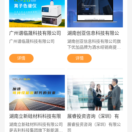
心，专注于低功耗、AI、4G
耘和守信经营，构建了自己长
等产品的视频解决方案。公司
期稳定可靠的供应渠道。
拥有一支规模达 240 余人的强
大研发团队，分别在深圳和长
沙设立两个研发中心。核心研
广州谱临晟科技有限公司
湖南创亚信息科技有限公
发人员均具有 10 年以上相关
司
工作经验，专业能力卓越。
广州谱临晟科技有限公司
湖南创亚信息科技有限公司旗
下优加品牌为酒水经销商提供
财务、客户关系、仓库、运
详情
详情
输、在线商城、数据平台等多
场景专属数字化解决方案，致
力于为企业改善和提高经营管
理水平，有效整合实际运营中
的各个环节，提升市场运转效
率。
湖南立新硅材料科技有限
展睿投资咨询（深圳）有
公司
限公司
湖南立新硅材料科技有限公司
展睿投资咨询（深圳）有限公
电话
微信号
是吉利科技集团旗下新能源光
司