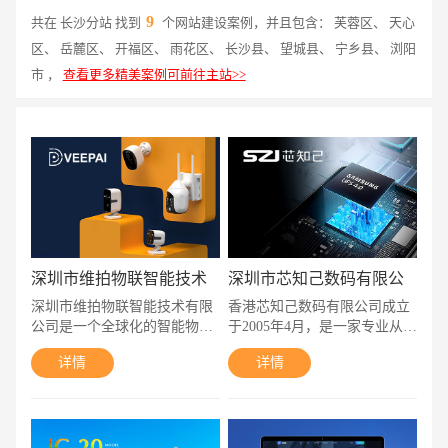
9
共在 长沙分站 找到
个网站建设案例，并且包含： 芙蓉区、 天心
区、 岳麓区、 开福区、 雨花区、 长沙县、 望城县、 宁乡县、 浏阳
市 ，
查看更多精美案例可前往主站>>
深圳市维拍物联智能技术
深圳市芯知己数码有限公
有限公司
司
深圳市维拍物联智能技术有限
香港芯知己数码有限公司成立
公司是一个全球化的智能物联
于2005年4月，是一家专业从事
网云平台。其集团母公司深圳
智慧终端机周边电子元器件的
详情
详情
市小鹰视界智能有限公司始创
授权经销商。秉承“言必信，行
于 2011 年，自成立起便全力
必果”的经营理念，公司着眼于
通过“IoT+云平台”一站式方
全球市场需求，不断为客户提
案，推动企业视频产品智能化
供专业、优质的产品及增值服
请输入您的公司名称
名字
升级。维拍以视频技术为核
务，通过团队多年来的辛勤耕