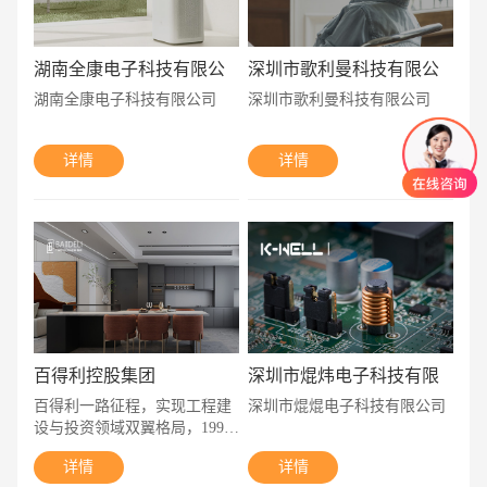
湖南全康电子科技有限公
深圳市歌利曼科技有限公
司
司
湖南全康电子科技有限公司
深圳市歌利曼科技有限公司
详情
详情
百得利控股集团
深圳市焜炜电子科技有限
公司
百得利一路征程，实现工程建
深圳市焜焜电子科技有限公司
设与投资领域双翼格局，1997
年伴随香港回归盛世，百得利
详情
详情
控股集团萌发于空调安装行