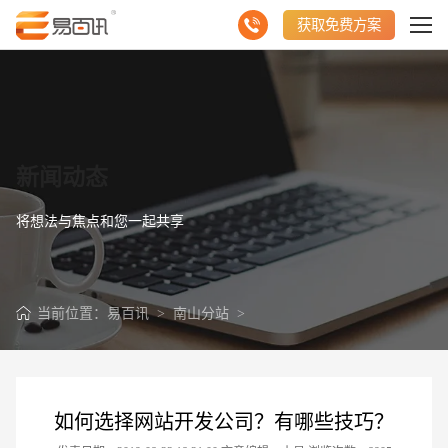
获取免费方案
新闻动态
将想法与焦点和您一起共享
当前位置：
易百讯
>
南山分站
>
如何选择网站开发公司？有哪些技巧？