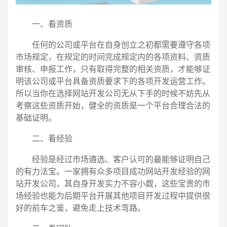
一、看资质
任何的公司或平台在自身创立之初都需要遵守各项
市场规定，在规定的时间完成规定内的各项资料、资质
审核、申报工作，只有取得完整的相关资质，才能够证
明该公司或平台具备资质要求下的各项开发运营工作。
所以当你在选择网站开发公司无从下手的时候不妨先从
考察这些资质开始，健全的资质是一个平台合理合法的
基础证明。
二、看经验
经验是经过市场遴选、客户认可的最能够证明自己
的有力法宝。一家拥有众多项目成功网站开发经验的网
站开发公司，其自身开发实力不容小觑，这些宝贵的市
电话
微信号
场经验也能为后期平台开展其他项目开发过程中提供很
好的前车之鉴，避免走上技术弯路。