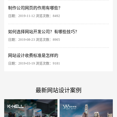
制作公司网页的作用有哪些？
日期：2019-11-12 浏览次数：8492
如何选择网站开发公司？有哪些技巧？
电商及系统平台开发
·
微信小程序开发
·
年度
日期：2019-08-23 浏览次数：8905
网站设计收费标准是怎样的
日期：2019-03-19 浏览次数：9181
最新网站设计案例