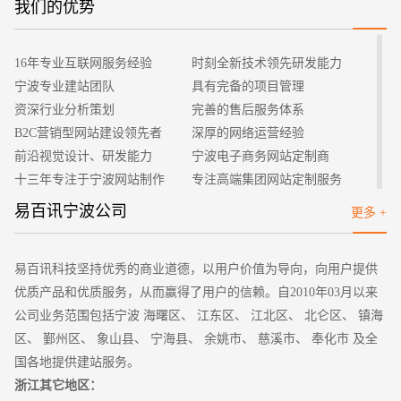
问题，干货还是比较多的。
我们的优势
招标项目
一、确定网站构建方向
生活中，每一件事都有自己的定位，网站构建也不例外，要想在
16年专业互联网服务经验
时刻全新技术领先研发能力
短期内做好一个网站，必须有一个明确的计划，不能在主题的选
宁波专业建站团队
具有完备的项目管理
择上就存在争议。当确定了网站构建的大方向之后，就要开始发
资深行业分析策划
完善的售后服务体系
展自己的策划能力了，根据自己的想法，制定一份详细的可实行
B2C营销型网站建设领先者
深厚的网络运营经验
的构建企划书，企划书上需要规定做这个网站的目的，面向的服
前沿视觉设计、研发能力
宁波电子商务网站定制商
务对象和市场区域，其次特别要表明的是网站提供的主要功能和
十三年专注于宁波网站制作
专注高端集团网站定制服务
技术分析，最后需要制定专项的预算表，具体的细节可以通过百
客户的满意是我们唯一的宗旨
专业建站团队我们懂您的需求
易百讯宁波公司
更多 +
度，参考一些企划模板进行参考分析利弊。
做网站找我们，我们更懂您
高端优秀网站设计师聚集地
二、企业与个人网站存在很大差别
现在的网站构建主要分为两大类，一类是个体私营的，另一类是
易百讯科技坚持优秀的商业道德，以用户价值为导向，向用户提供
企业单位合作打造的平台。但作为新入手的网站构建，肯定是个
优质产品和优质服务，从而赢得了用户的信赖。自2010年03月以来
人兴趣导致的。所以小编建议先尝试自己搭建小型的网站，等到
公司业务范围包括宁波 海曙区、 江东区、 江北区、 北仑区、 镇海
做到规模之后，可以与企业进行合作，发展更大的进步空间。但
区、 鄞州区、 象山县、 宁海县、 余姚市、 慈溪市、 奉化市 及全
是无论如何，一个优质的网站构建少不了请一位资深的PHP程序
国各地提供建站服务。
员，但是自己有编程技巧的，何尝不自己去试着编编呢？也能增
浙江其它地区：
长一个技能，省掉一笔开销。