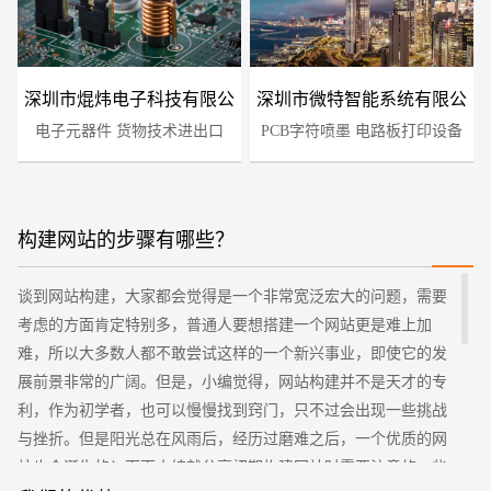
深圳市焜炜电子科技有限公
深圳市微特智能系统有限公
电子元器件 货物技术进出口
司
PCB字符喷墨 电路板打印设备
司
构建网站的步骤有哪些？
谈到网站构建，大家都会觉得是一个非常宽泛宏大的问题，需要
您的预算
1万-3万
3万-5万
5万-8万
考虑的方面肯定特别多，普通人要想搭建一个网站更是难上加
难，所以大多数人都不敢尝试这样的一个新兴事业，即使它的发
展前景非常的广阔。但是，小编觉得，网站构建并不是天才的专
利，作为初学者，也可以慢慢找到窍门，只不过会出现一些挑战
与挫折。但是阳光总在风雨后，经历过磨难之后，一个优质的网
站也会诞生的！下面小编就分享初期构建网站时需要注意的一些