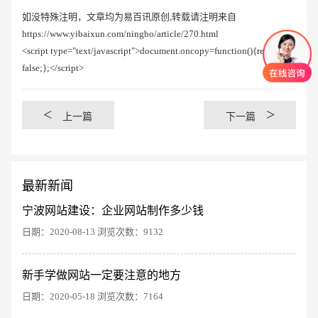
如没特殊注明，文章均为易百讯原创,转载请注明来自
https://www.yibaixun.com/ningbo/article/270.html
<script type="text/javascript">document.oncopy=function(){return
false;};</script>
<
>
上一篇
下一篇
最新新闻
宁波网站建设：企业网站制作多少钱
日期：2020-08-13 浏览次数：9132
创意品牌型网站
·
标准企业官网建设
·
外贸网
新手学做网站一定要注意的地方
日期：2020-05-18 浏览次数：7164