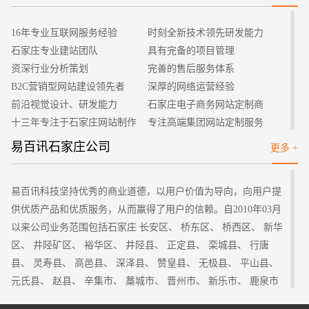
招标项目
理、网站推广等。许多企业会认为网站维护会提高运营成本，企
业在管理方面的能力也能加强。把网站维护做好，能确保企业的
16年专业互联网服务经验
时刻全新技术领先研发能力
网站能长远、稳定来运行，也便于用户迅速、精准找到企业网
石家庄专业建站团队
具有完备的项目管理
站，以获得所需的信息。
资深行业分析策划
完善的售后服务体系
2、用户体验能提高
B2C营销型网站建设领先者
深厚的网络运营经验
把网站做好以后，为便于用户来访问，经过访问网站，能对
前沿视觉设计、研发能力
石家庄电子商务网站定制商
企业的服务产品与信息了解更多。网站运营中，会有各种因素对
十三年专注于石家庄网站制作
专注高端集团网站定制服务
用户体验产生影响，如浏览器不兼容、网站打开的速度慢、有死
客户的满意是我们唯一的宗旨
专业建站团队我们懂您的需求
易百讯石家庄公司
更多 +
链等问题。维护工作做好，都能有效避免，用户体验也能大大提
做网站找我们，我们更懂您
高端优秀网站设计师聚集地
高。企业会做网站，那肯定都很清楚：网站是用于访问者与用户
来使用与浏览的，用户的体验度太差的话，相信打开网站没多
易百讯科技坚持优秀的商业道德，以用户价值为导向，向用户提
久，就会关闭网站。
供优质产品和优质服务，从而赢得了用户的信赖。自2010年03月
3、网站的活跃度能提高
以来公司业务范围包括石家庄 长安区、 桥东区、 桥西区、 新华
网站在网上就等同于是一个门面，经过网站维护，对一些网
区、 井陉矿区、 裕华区、 井陉县、 正定县、 栾城县、 行唐
站内容，像公司动态、行业新闻、产品动态等板块都需更新。定
县、 灵寿县、 高邑县、 深泽县、 赞皇县、 无极县、 平山县、
期更新能保证网站的活跃度，这样的维护和更新能让用户及时对
元氏县、 赵县、 辛集市、 藁城市、 晋州市、 新乐市、 鹿泉市
企业最新动态和最有价值的信息进行了解，进而使得产品服务很
及全国各地提供建站服务。