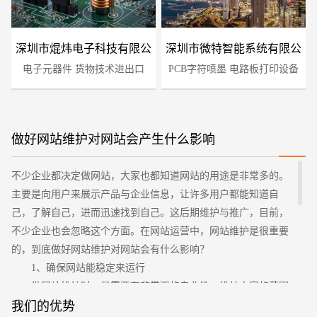
深圳市焜炜电子科技有限公
深圳市微特智能系统有限公
电子元器件 货物技术进出口
司
PCB字符喷墨 电路板打印设备
司
做好网站维护对网站会产生什么影响
不少企业都决定做网站，大家也都知道网站的用途是非常多的。
您的预算
1万-3万
3万-5万
5万-8万
主要是向用户来展示产品与企业信息，让许多用户都能知道自
己，了解自己，进而迅速找到自己。这后期维护与推广，目前，
不少企业也会忽略这个方面。在网站运营中，网站维护是很重要
的，到底做好网站维护对网站会有什么影响？
1、确保网站能稳定来运行
做网站维护时，是需要有非常强的专业性，维护内容的范围
也很广泛，如网站实现的功能如何改进、页面如何修改、安全管
我们的优势