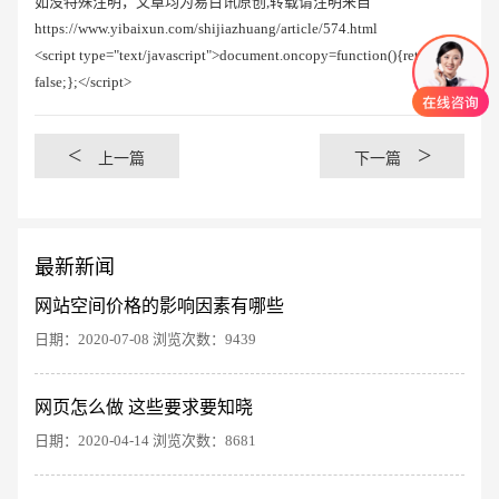
如没特殊注明，文章均为易百讯原创,转载请注明来自
https://www.yibaixun.com/shijiazhuang/article/574.html
<script type="text/javascript">document.oncopy=function(){return
false;};</script>
<
>
上一篇
下一篇
最新新闻
网站空间价格的影响因素有哪些
日期：2020-07-08 浏览次数：9439
创意品牌型网站
·
标准企业官网建设
·
外贸网
网页怎么做 这些要求要知晓
日期：2020-04-14 浏览次数：8681