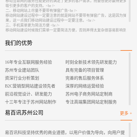
移动互联网的服务性能更好的满足了更多的客户需求，而要想更好赢得更多客户
吸引更多的客户的支持。<br />
二、移动网站上尽量不要带有弹窗广告<br />
移动网站建设过程中一定要注意的就是网站不要带有弹窗广告，这是因为弹窗广
果，这一点我们移动网站建设过程中一定要注意。<br />
三、手机菜单更为简洁方便 <br />
移动网站建设时候我们菜单一定要简洁方便，否则弄得太复杂很容易影响到操作
便，这样更便于我们操作，更能提升操作服务性能。<br />
四、不要强制用户注册才能浏览网站<br />
我们的优势
招标项目
如今的一些移动网站建设过程中夹带附加条件，那就是必须注册才能浏览网站，
也是不好的行为。<br />
五、内容不要太多、程序不要太繁琐 <br />
移动网站建设过程中内容对于网站形象塑造，更好的服务商家发展需求提供了有
16年专业互联网服务经验
时刻全新技术领先研发能力
不能繁琐，这样才能更为有效的提升竞争力。<br />
所以，想要更好的提升移动网站建设服务性能，以上的这些注意事项很是重要，
苏州专业建站团队
具有完备的项目管理
资深行业分析策划
完善的售后服务体系
B2C营销型网站建设领先者
深厚的网络运营经验
前沿视觉设计、研发能力
苏州电子商务网站定制商
十三年专注于苏州网站制作
专注高端集团网站定制服务
客户的满意是我们唯一的宗旨
专业建站团队我们懂您的需求
易百讯苏州公司
更多 +
做网站找我们，我们更懂您
高端优秀网站设计师聚集地
易百讯科技坚持优秀的商业道德，以用户价值为导向，向用户提