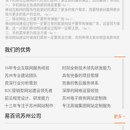
当下的移动互联网时代给我们提供了更优质的服务满足，因而赢得了市场的高度认可
一、手机网站主色调的原则很是重要<br />
移动互联网的服务性能更好的满足了更多的客户需求，而要想更好赢得更多客户
吸引更多的客户的支持。<br />
二、移动网站上尽量不要带有弹窗广告<br />
移动网站建设过程中一定要注意的就是网站不要带有弹窗广告，这是因为弹窗广
果，这一点我们移动网站建设过程中一定要注意。<br />
三、手机菜单更为简洁方便 <br />
移动网站建设时候我们菜单一定要简洁方便，否则弄得太复杂很容易影响到操作
便，这样更便于我们操作，更能提升操作服务性能。<br />
四、不要强制用户注册才能浏览网站<br />
招标项目
我们的优势
如今的一些移动网站建设过程中夹带附加条件，那就是必须注册才能浏览网站，
也是不好的行为。<br />
五、内容不要太多、程序不要太繁琐 <br />
移动网站建设过程中内容对于网站形象塑造，更好的服务商家发展需求提供了有
16年专业互联网服务经验
时刻全新技术领先研发能力
不能繁琐，这样才能更为有效的提升竞争力。<br />
所以，想要更好的提升移动网站建设服务性能，以上的这些注意事项很是重要，
苏州专业建站团队
具有完备的项目管理
资深行业分析策划
完善的售后服务体系
B2C营销型网站建设领先者
深厚的网络运营经验
前沿视觉设计、研发能力
苏州电子商务网站定制商
十三年专注于苏州网站制作
专注高端集团网站定制服务
客户的满意是我们唯一的宗旨
专业建站团队我们懂您的需求
易百讯苏州公司
更多 +
做网站找我们，我们更懂您
高端优秀网站设计师聚集地