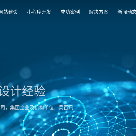
网站建设
小程序开发
成功案例
解决方案
新闻动
创意品牌型网站建设
解决方案
最新签约
公司
企业品牌高端网站设计
集团上市网站
公司介绍
购物
汇款
定制化视觉设计与互动策划方案
Latest signing
Compa
集团大企上市公司
致力于互联网品牌建设
实现
多种
响应式网站建设
经验
企业网站建设解决方案
营销型网站
适应各个终端设备网站
行业新闻
网站
更贴身、易落地、高性价比
可精准流量统
外贸出口网站
发展历程
企业
Industry information
Websit
外贸进出口网站开发
一路走来感谢您的陪伴
创意
企业及机构单位，易百讯
外贸网站建设解决方案
品牌形象网
购物商城系统开发
视觉、功能系统，展示产品
操作方便、结
零售在线电子商务网站
网站观点
政府网站建设解决方案
新能源行业