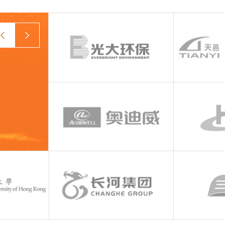
prev
next
创意品