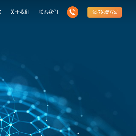
态
关于我们
联系我们
获取免费方案
企业营销型网站建设
新闻
我们的产品
建站知识
营销推广转化获客网站
商城网站
方式
行业门户网站
公司团队
ny news
多样化产品总有一个满足你的需求
Website building knowledge
电子商务化运营
付款方式方便快捷
行业门户网站平台开发
我们的团队协作精神
网站建设定制改版
建设解决方案
门户网站建设解决方案
定制化网站建设改版方案
推广
网站设计
计与效果分析
能及时、准确、动态地更新
品牌官网
企业营销网站
e optimization
Website Design
品牌型网站建设
营销型网站建力企业公信力
站建设解决方案
购物商城网站建设解决方案
手机微信网站建设
构先进的优点
方便快捷购物车、购物指南
移动手机互联网站开发
网站建设解决方
芯片半导体网站建设解决方