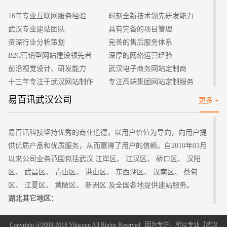
16年专业互联网服务经验
时刻全新技术领先研发能力
武汉专业建站团队
具有完备的项目管理
资深行业分析策划
完善的售后服务体系
B2C营销型网站建设领先者
深厚的网络运营经验
前沿视觉设计、研发能力
武汉电子商务网站定制商
十三年专注于武汉网站制作
专注高端集团网站定制服务
客户的满意是我们唯一的宗旨
专业建站团队我们懂您的需求
易百讯武汉公司
更多 +
做网站找我们，我们更懂您
高端优秀网站设计师聚集地
易百讯科技坚持优秀的商业道德，以用户价值为导向，向用户提
供优质产品和优质服务，从而赢得了用户的信赖。自2010年03月
以来公司业务范围包括武汉 江岸区、 江汉区、 硚口区、 汉阳
区、 武昌区、 青山区、 洪山区、 东西湖区、 汉南区、 蔡甸
区、 江夏区、 黄陂区、 新洲区 及全国各地提供建站服务。
湖北其它地区：
武汉
黄石 十堰 宜昌 襄樊 鄂州 荆门 孝感 荆州 黄冈 咸宁 随州
恩施土家族苗族自治州 仙桃 潜江 天门 神农架林区
Copyright @2008-2018 Yibaixun All Rights Reserved. 因为专注，所以专业【
武汉