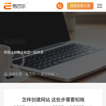
获取免费方案
新闻动态
将想法与焦点和您一起共享
当前位置：
易百讯
>
武汉分站
>
怎样创建网站 这些步骤要知晓