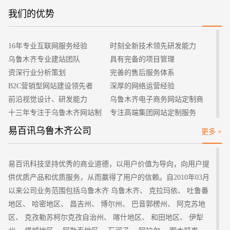
来的，尤其是网站首页制作内容很是关系到浏览者的印象深刻程
我们的优势
招标项目
度。
1、这个内容一定要突出实用性，能够让读者有理由逗留。
16年专业互联网服务经验
时刻全新技术领先研发能力
2、内容一定要能够让浏览者最快的方式途径获取更具价值
乌鲁木齐专业建站团队
具有完备的项目管理
信息很是关键。
资深行业分析策划
完善的售后服务体系
3、签上自己的名字展示得到更多的荣誉， 而且最好以评论
B2C营销型网站建设领先者
深厚的网络运营经验
或读者意见的形式取得肯定性的反馈很是重要，同时必要忘记在
前沿视觉设计、研发能力
乌鲁木齐电子商务网站定制商
纸上写作的大多数习惯这些内容一定要充分的考虑。
十三年专注于乌鲁木齐网站制
专注高端集团网站定制服务
二、页面设计更为关注良好形象的塑造
作
客户的满意是我们唯一的宗旨
专业建站团队我们懂您的需求
易百讯乌鲁木齐公司
更多 +
1、网站首页设计的时候一定要注意页面设计，页面设计一
做网站找我们，我们更懂您
高端优秀网站设计师聚集地
定要和谐统一，同时要突出亮点，更有创意，这样才能吸引更多
的浏览者的加入。
易百讯科技坚持优秀的商业道德，以用户价值为导向，向用户提
2、页面设计一定要有一个相当明确的结构，这样设计更有
供优质产品和优质服务，从而赢得了用户的信赖。自2010年03月
目的性。
以来公司业务范围包括乌鲁木齐 乌鲁木齐、 克拉玛依、 吐鲁番
3、页面设计一定要能够为浏览者提供更多的选择，这样才
地区、 哈密地区、 昌吉州、 博尔州、 巴音郭楞州、 阿克苏地
能赢得更多的客户的支持。
区、 克孜勒苏柯尔克孜自治州、 喀什地区、 和田地区、 伊犁
4、信息量未必很大，需要的是一定要简练高效很是重要。