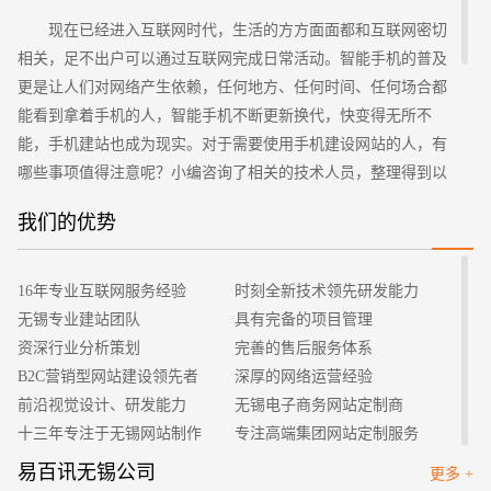
现在已经进入互联网时代，生活的方方面面都和互联网密切
相关，足不出户可以通过互联网完成日常活动。智能手机的普及
更是让人们对网络产生依赖，任何地方、任何时间、任何场合都
能看到拿着手机的人，智能手机不断更新换代，快变得无所不
能，手机建站也成为现实。对于需要使用手机建设网站的人，有
哪些事项值得注意呢？小编咨询了相关的技术人员，整理得到以
下几点，欢迎大家的阅读。
招标项目
我们的优势
第一、网站设计尽量简洁方便浏览
其实，不管是PC端还是手机客户端的网页，设计时都需要尽
量简洁，简化页面可以让读者一眼找到内容重点，增加读者的好
16年专业互联网服务经验
时刻全新技术领先研发能力
感度。相反，如果页面繁杂，显示内容太多会给读者造成较差的
无锡专业建站团队
具有完备的项目管理
体验，还会影响网站页面的加载速度和下载速度以及给读者带来
资深行业分析策划
完善的售后服务体系
数据流量的多余损失。网站的内容最好不要放置太大的视频、图
B2C营销型网站建设领先者
深厚的网络运营经验
片和信息，网站的浏览速度一定要得到保证，不宜过慢，现在人
前沿视觉设计、研发能力
无锡电子商务网站定制商
们都崇尚快速的阅读和得到信息。
十三年专注于无锡网站制作
专注高端集团网站定制服务
第二、浏览器兼容性要好
客户的满意是我们唯一的宗旨
专业建站团队我们懂您的需求
易百讯无锡公司
更多 +
现在市面上的浏览器是可以处理大多数网站的，允许用户放
做网站找我们，我们更懂您
高端优秀网站设计师聚集地