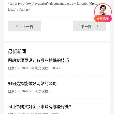
<script type="text/javascript">document.oncopy=function(){return
false;};</script>
<
>
上一篇
下一篇
最新新闻
网站专题页设计有哪些特殊的技巧
日期：2020-06-28 浏览次数：10542
如何选择能做好网站的公司
创意品牌型网站
·
标准企业官网建设
·
外贸网
日期：2020-04-01 浏览次数：
ssl证书购买对企业来说有哪些好处？