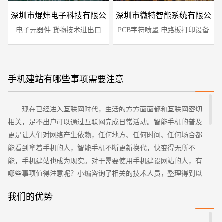
深圳市焜炜电子科技有限公
深圳市微特智能系统有限公
电子元器件 货物技术进出口
司
PCB字符喷墨 电路板打印设备
司
手机建站有哪些事项需要注意
现在已经进入互联网时代，生活的方方面面都和互联网密切
您的预算
1万-3万
3万-5万
5万-8万
相关，足不出户可以通过互联网完成日常活动。智能手机的普及
更是让人们对网络产生依赖，任何地方、任何时间、任何场合都
能看到拿着手机的人，智能手机不断更新换代，快变得无所不
能，手机建站也成为现实。对于需要使用手机建设网站的人，有
哪些事项值得注意呢？小编咨询了相关的技术人员，整理得到以
下几点，欢迎大家的阅读。
我们的优势
第一、网站设计尽量简洁方便浏览
招标项目
其实，不管是PC端还是手机客户端的网页，设计时都需要尽