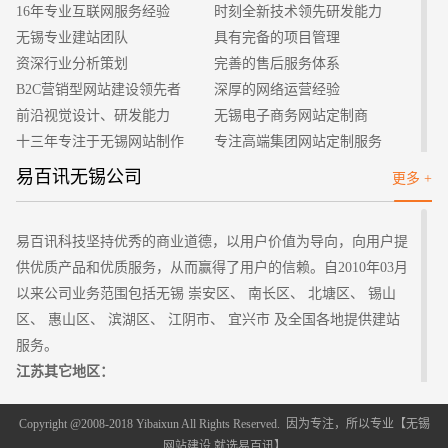
量简洁，简化页面可以让读者一眼找到内容重点，增加读者的好
16年专业互联网服务经验
时刻全新技术领先研发能力
感度。相反，如果页面繁杂，显示内容太多会给读者造成较差的
无锡专业建站团队
具有完备的项目管理
体验，还会影响网站页面的加载速度和下载速度以及给读者带来
资深行业分析策划
完善的售后服务体系
数据流量的多余损失。网站的内容最好不要放置太大的视频、图
B2C营销型网站建设领先者
深厚的网络运营经验
片和信息，网站的浏览速度一定要得到保证，不宜过慢，现在人
前沿视觉设计、研发能力
无锡电子商务网站定制商
们都崇尚快速的阅读和得到信息。
十三年专注于无锡网站制作
专注高端集团网站定制服务
第二、浏览器兼容性要好
客户的满意是我们唯一的宗旨
专业建站团队我们懂您的需求
易百讯无锡公司
更多 +
现在市面上的浏览器是可以处理大多数网站的，允许用户放
做网站找我们，我们更懂您
高端优秀网站设计师聚集地
大和缩小页面。这一点可以为不同类型的读者提供方便，不同人
视力不同需要不同大小的页面来阅读。同时也为大家造成了不
易百讯科技坚持优秀的商业道德，以用户价值为导向，向用户提
便，过大过小的页面不能看清内容，须要调整。
供优质产品和优质服务，从而赢得了用户的信赖。自2010年03月
第三、减少弹窗的使用
以来公司业务范围包括无锡 崇安区、 南长区、 北塘区、 锡山
网站里的弹窗会给用户造成厌烦的情绪，不是必须的就不要
区、 惠山区、 滨湖区、 江阴市、 宜兴市 及全国各地提供建站
使用。弹窗出现会影响用户阅读的专注程度，很多网站的弹窗在
服务。
点击关闭时会跳转到弹窗内容的页面，返回过程还会造成当前页
江苏其它地区：
面的消失，挑战读者的耐心。弹窗会给用户留下很差的印象，所
南京
无锡
徐州
常州
苏州
南通
连云港 淮安 盐城 扬州 镇江
泰州
以忠心建议避免使用弹窗。
宿迁
Copyright @2008-2018 Yibaixun All Rights Reserved. 因为专注，所以专业【
无锡
网站建设
,就选易百讯】